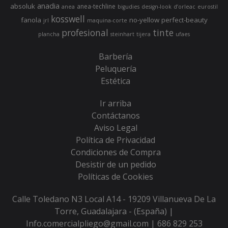
anadia
absoluk
anea-techline
anea
bigudies
design-look
d’orleac
eurostil
kosswell
fanola
no-yellow
perfect-beauty
jrl
maquina-corte
profesional
tinte
plancha
steinhart
tijera
ufaes
Barbería
Peluquería
Estética
Ir arriba
Contáctanos
Aviso Legal
Política de Privacidad
Condiciones de Compra
Desistir de un pedido
Políticas de Cookies
Calle Toledano N3 Local A14 - 19209 Villanueva De La
Torre, Guadalajara - (España) |
Info.comercialpliego@gmail.com |
686 829 253