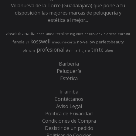
Villanueva de la Torre (Guadalajara) que pone a tu
disposición las mejores marcas de peluquería y
estética al mejor...
anadia
absoluk
anea-techline
anea
bigudies
design-look
d’orleac
eurostil
kosswell
fanola
no-yellow
perfect-beauty
jrl
maquina-corte
profesional
tinte
plancha
steinhart
tijera
ufaes
Barbería
Peluquería
Estética
Ir arriba
Contáctanos
Aviso Legal
Política de Privacidad
Condiciones de Compra
Desistir de un pedido
Políticas de Cookies