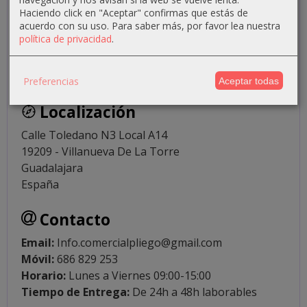
Haciendo click en "Aceptar" confirmas que estás de
acuerdo con su uso.
Para saber más, por favor lea nuestra
política de privacidad
.
Preferencias
Aceptar todas
Localización
Calle Toledano N3 Local A14
19209 - Villanueva De La Torre
Guadalajara
España
Contacto
Email:
Info.comercialpliego@gmail.com
Móvil:
686 829 253
Horario:
Lunes a Viernes 09:00-15:00
Tiempo de Entrega:
De 24h a 48h laborables