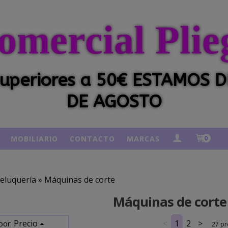
omercial Plie
 superiores a 50€ ESTAMOS
DE AGOSTO
MOBILIARIO
CONTACTO
MARCAS
0
eluquería
»
Máquinas de corte
Máquinas de corte
Precio
<
1
2
>
por:
27 pr