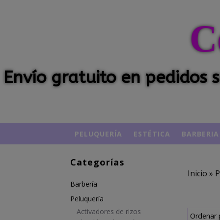
C
Envío gratuito en pedidos
PELUQUERÍA
ESTÉTICA
BARBERIA
Categorías
Inicio
»
P
Barbería
Peluquería
Activadores de rizos
Ordenar 