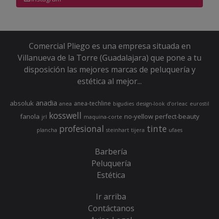
Comercial Pliego es una empresa situada en
Villanueva de la Torre (Guadalajara) que pone a tu
disposición las mejores marcas de peluquería y
estética al mejor...
anadia
absoluk
anea-techline
anea
bigudies
design-look
d’orleac
eurostil
kosswell
fanola
no-yellow
perfect-beauty
jrl
maquina-corte
profesional
tinte
plancha
steinhart
tijera
ufaes
Barbería
Peluquería
Estética
Ir arriba
Contáctanos