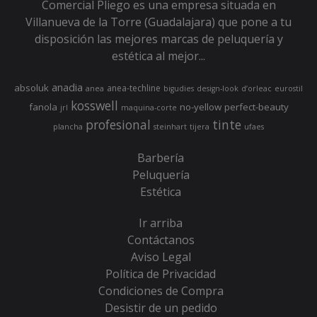
Comercial Pliego es una empresa situada en
Villanueva de la Torre (Guadalajara) que pone a tu
disposición las mejores marcas de peluquería y
estética al mejor...
anadia
absoluk
anea-techline
anea
bigudies
design-look
d’orleac
eurostil
kosswell
fanola
no-yellow
perfect-beauty
jrl
maquina-corte
profesional
tinte
plancha
steinhart
tijera
ufaes
Barbería
Peluquería
Estética
Ir arriba
Contáctanos
Aviso Legal
Política de Privacidad
Condiciones de Compra
Desistir de un pedido