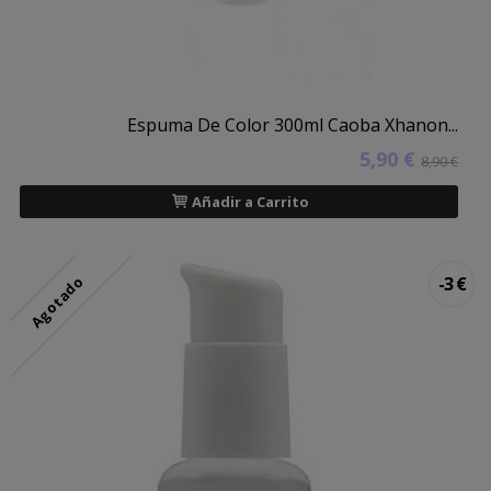
Espuma De Color 300ml Caoba Xhanon...
5,90 €
8,90 €
Añadir a Carrito
Agotado
-3 €