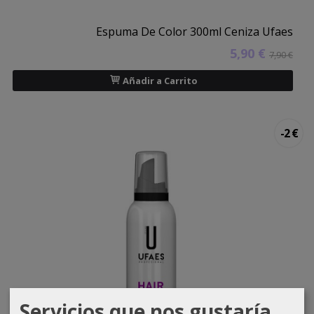
Espuma De Color 300ml Ceniza Ufaes
5,90 €
7,90 €
Añadir a Carrito
-2 €
Servicios que nos gustaría