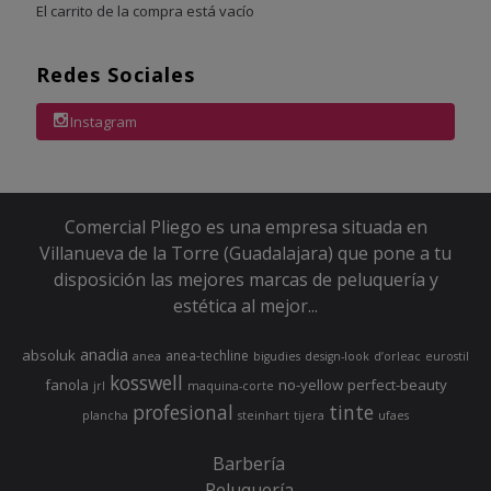
El carrito de la compra está vacío
Redes Sociales
Instagram
Comercial Pliego es una empresa situada en
Villanueva de la Torre (Guadalajara) que pone a tu
disposición las mejores marcas de peluquería y
estética al mejor...
anadia
absoluk
anea-techline
anea
bigudies
design-look
d’orleac
eurostil
kosswell
fanola
no-yellow
perfect-beauty
jrl
maquina-corte
profesional
tinte
plancha
steinhart
tijera
ufaes
Barbería
Peluquería