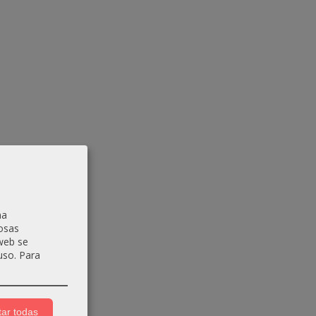
na
osas
 web se
uso.
Para
ar todas