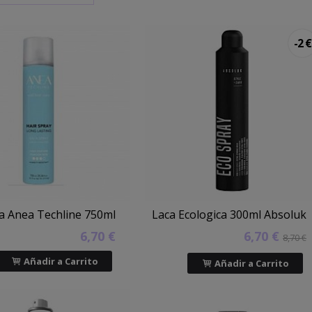
-2 €
a Anea Techline 750ml
Laca Ecologica 300ml Absoluk
6,70 €
6,70 €
8,70 €
Añadir a Carrito
Añadir a Carrito