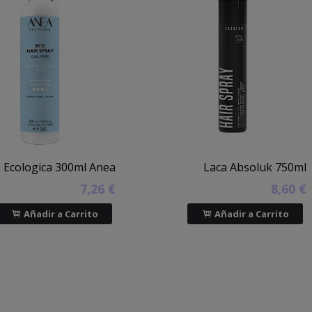
 Ecologica 300ml Anea
Laca Absoluk 750ml
7,26 €
8,60 €
Añadir a Carrito
Añadir a Carrito