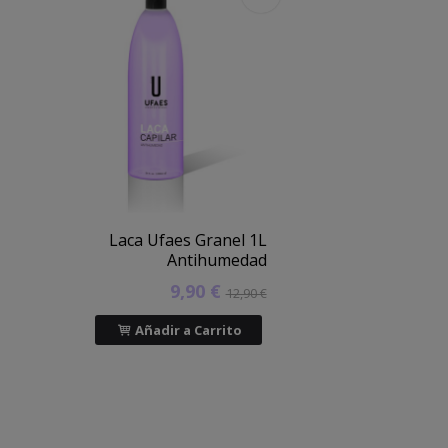
Laca Ufaes Granel 1L
Antihumedad
9,90 €
12,90 €
Añadir a Carrito