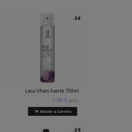
-3 €
Laca Ufaes fuerte 750ml
7,00 €
9,50 €
Añadir a Carrito
-3 €