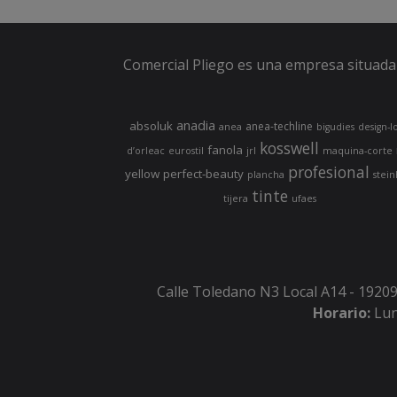
Comercial Pliego es una empresa situada 
anadia
absoluk
anea-techline
anea
bigudies
design-l
kosswell
fanola
d’orleac
eurostil
jrl
maquina-corte
profesional
yellow
perfect-beauty
plancha
stein
tinte
tijera
ufaes
Calle Toledano N3 Local A14 - 19209
Horario:
Lun