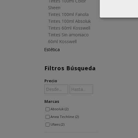
Tintes 100ml Color
Sheen
Tintes 100ml Fanola
Tintes 100ml Absoluk
Tintes 60ml Kosswell
Tintes Sin amoniaco
60ml Kosswell
Estética
Filtros Búsqueda
Precio
Marcas
Absoluk (2)
Anea Techline (2)
Ufaes (2)