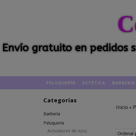
C
Envío gratuito en pedidos
PELUQUERÍA
ESTÉTICA
BARBERIA
Categorías
Inicio
»
P
Barbería
Peluquería
Activadores de rizos
Ordenar 