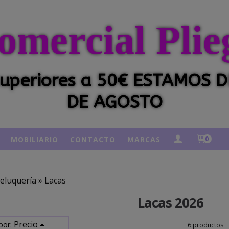
omercial Plie
 superiores a 50€ ESTAMOS
DE AGOSTO
MOBILIARIO
CONTACTO
MARCAS
0
eluquería
»
Lacas
Lacas 2026
Precio
por:
6 productos