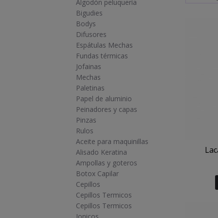
Algodón peluquería
Bigudies
Bodys
Difusores
Espátulas Mechas
Fundas térmicas
Jofainas
Mechas
Paletinas
Papel de aluminio
Peinadores y capas
Pinzas
Rulos
Aceite para maquinillas
Lac
Alisado Keratina
Ampollas y goteros
Botox Capilar
Cepillos
Cepillos Termicos
Cepillos Termicos
Ionicos