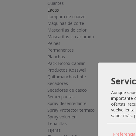
Guantes
Lacas
Lampara de cuarzo
Máquinas de corte
Mascarillas de color
Mascarillas sin aclarado
Peines
Permanentes
Planchas
Pack Botox Capilar
Productos Kosswell
Quitamanchas tinte
Servic
Secadores
Secadores de casco
Aunque sabem
Serum puntas
importante c
Spray desenredante
ofertas, rec
vuelve lenta
Spray Protector termico
saber más, p
Spray volumen
Tenacillas
Tijeras
Preferencia