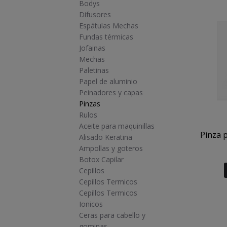
Bodys
Difusores
Espátulas Mechas
Fundas térmicas
Jofainas
Mechas
Paletinas
Papel de aluminio
Peinadores y capas
Pinzas
Rulos
Aceite para maquinillas
Pinza 
Alisado Keratina
Ampollas y goteros
Botox Capilar
Cepillos
Cepillos Termicos
Cepillos Termicos
Ionicos
Ceras para cabello y
gominas