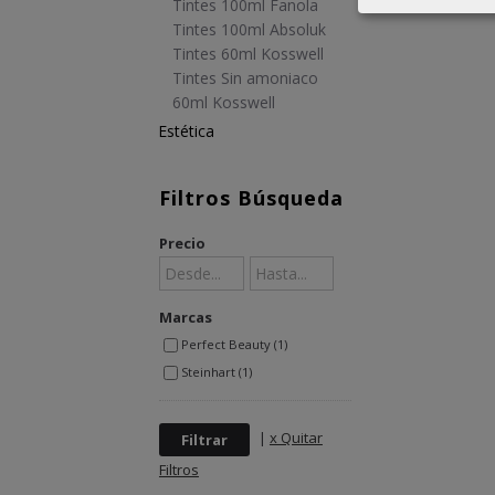
Tintes 100ml Fanola
Tintes 100ml Absoluk
Tintes 60ml Kosswell
Tintes Sin amoniaco
60ml Kosswell
Estética
Filtros Búsqueda
Precio
Marcas
Perfect Beauty (1)
Steinhart (1)
|
x Quitar
Filtros