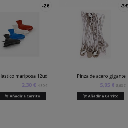
-2 €
-3 €
plastico mariposa 12ud
Pinza de acero gigante
2,30 €
5,95 €
4,30 €
8,60 €
Añadir a Carrito
Añadir a Carrito