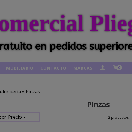
omercial Plie
ratuito en pedidos superior
MOBILIARIO
CONTACTO
MARCAS
0
eluquería
»
Pinzas
Pinzas
Precio
por:
2 productos