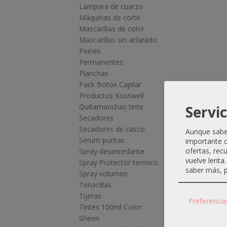
Lampara de cuarzo
Máquinas de corte
Mascarillas de color
Mascarillas sin aclarado
Peines
Permanentes
Planchas
Pack Botox Capilar
Productos Kosswell
Quitamanchas tinte
Servic
Secadores
Secadores de casco
Aunque sabem
Serum puntas
importante c
ofertas, rec
Spray desenredante
vuelve lenta
Spray Protector termico
saber más, p
Spray volumen
Tenacillas
Tijeras
Preferencia
Tintes 100ml Color
Sheen