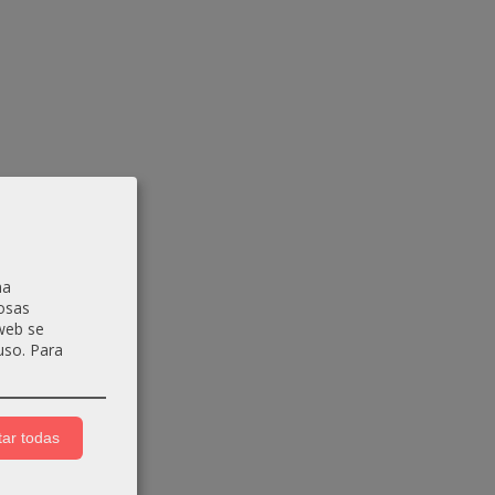
na
osas
 web se
uso.
Para
ar todas