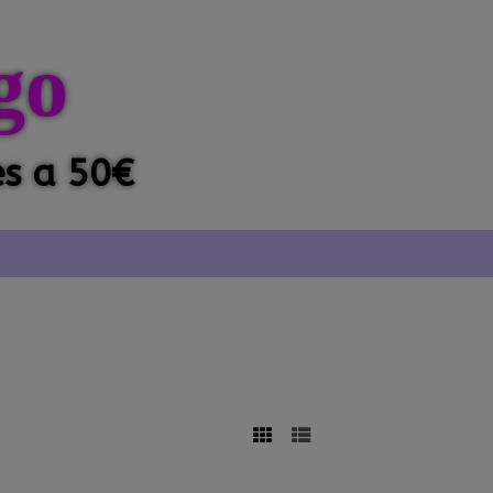
go
es a 50€