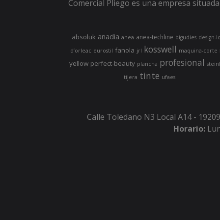
Comercial Pliego es una empresa situada 
anadia
absoluk
anea-techline
anea
bigudies
design-l
kosswell
fanola
d’orleac
eurostil
jrl
maquina-corte
profesional
yellow
perfect-beauty
plancha
stein
tinte
tijera
ufaes
Calle Toledano N3 Local A14 - 19209
Horario:
Lun