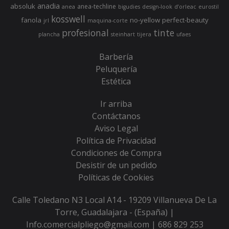
anadia
absoluk
anea-techline
anea
bigudies
design-look
d’orleac
eurostil
kosswell
fanola
no-yellow
perfect-beauty
jrl
maquina-corte
profesional
tinte
plancha
steinhart
tijera
ufaes
Barbería
Peluquería
Estética
Ir arriba
Contáctanos
Aviso Legal
Política de Privacidad
Condiciones de Compra
Desistir de un pedido
Políticas de Cookies
Calle Toledano N3 Local A14 - 19209 Villanueva De La
Torre, Guadalajara - (España) |
Info.comercialpliego@gmail.com |
686 829 253