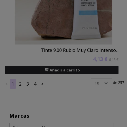
Tinte 9.00 Rubio Muy Claro Intenso...
4,13 €
6,13 €
Añadir a Carrito
de 257
<
1
2
3
4
>
Marcas