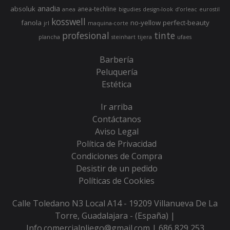
anadia
absoluk
anea-techline
anea
bigudies
design-look
d’orleac
eurostil
kosswell
fanola
no-yellow
perfect-beauty
jrl
maquina-corte
profesional
tinte
plancha
steinhart
tijera
ufaes
Barbería
Peluquería
Estética
Ir arriba
Contáctanos
Aviso Legal
Política de Privacidad
Condiciones de Compra
Desistir de un pedido
Políticas de Cookies
Calle Toledano N3 Local A14 - 19209 Villanueva De La
Torre, Guadalajara - (España) |
Info.comercialpliego@gmail.com |
686 829 253