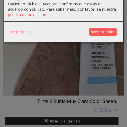
Haciendo click en "Aceptar" confirmas que estás de
acuerdo con su uso.
Para saber más, por favor lea nuestra
política de privacidad
.
Preferencias
Aceptar todas
Tinte 9 Rubio Muy Claro Color Sheen...
4,13 €
6,13 €
Añadir a Carrito