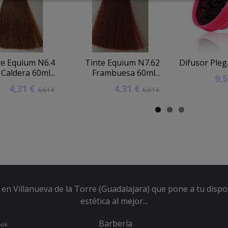
te Equium N6.4
Tinte Equium N7.62
Difusor Pleg
Caldera 60ml...
Frambuesa 60ml...
9,
4,31 €
4,31 €
6,61 €
6,61 €
en Villanueva de la Torre (Guadalajara) que pone a tu dispo
estética al mejor...
Barbería
ook