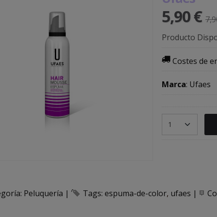
5,90 €
7,9
Producto Dispo
Costes de e
Marca
:
Ufaes
egoría:
Peluquería
|
Tags:
espuma-de-color
ufaes
|
Co