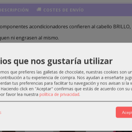
ESCRIPCIÓN
COSTES DE ENVÍO
componentes acondicionadores confieren al cabello BRILL
quen ni engrasen al mismo.
gue reavivar el color natural o teñido del cabello, pudiéndose
ios que nos gustaría utilizar
o.
os que prefieres las galletas de chocolate, nuestras cookies son u
ontribución a tu experiencia de compra. Nos ayudan a enseñarte jug
uerdan tus preferencias para facilitar tu navegación y nos avisan si la
. Haciendo click en "Aceptar" confirmas que estás de acuerdo con su 
or favor lea nuestra
política de privacidad
.
ctos Relacionados
-2 €
-2 €
s
Acept