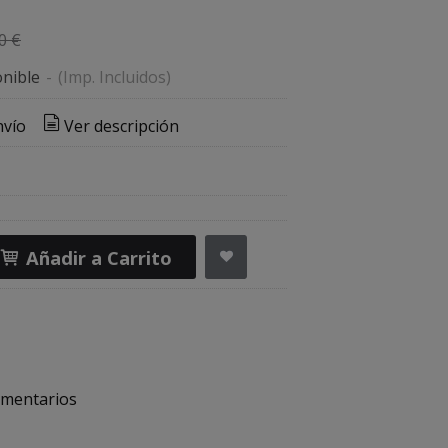
0 €
nible
-
(Imp. Incluidos)
nvío
Ver descripción
Añadir a Carrito
mentarios