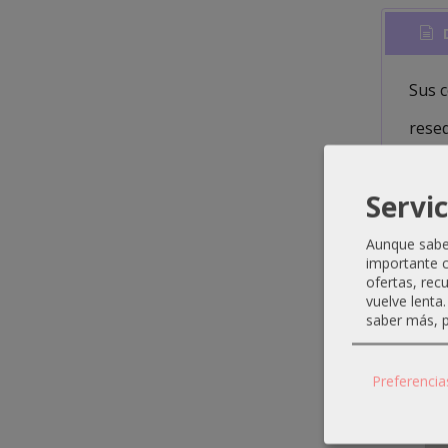
D
Sus 
rese
Consi
Servic
mism
Aunque sabem
importante c
ofertas, rec
vuelve lenta
saber más, p
Produ
Preferencia