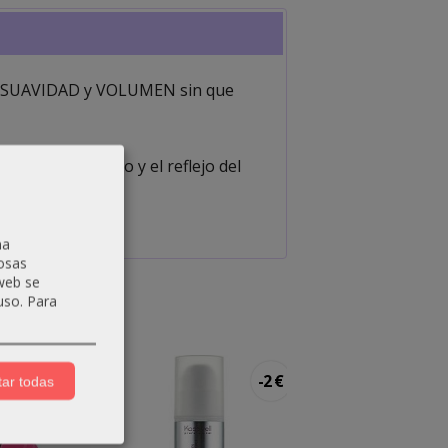
O, SUAVIDAD y VOLUMEN sin que
 corregir el tono y el reflejo del
na
osas
 web se
uso.
Para
-3 €
-2 €
ar todas