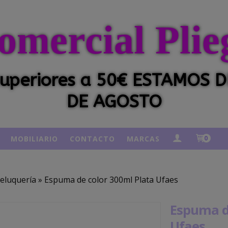
omercial Plie
 superiores a 50€ ESTAMOS
DE AGOSTO
MOBILIARIO
CONTACTO
MARCAS
0
eluquería
»
Espuma de color 300ml Plata Ufaes
Espuma d
Ufaes