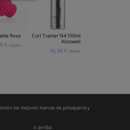
able Rosa
Curl Trainer N4 150ml
Tinte 3 Ca
Kosswell
Oscuro Color She
50 €
12,50 €
16,20 €
4,13 
18,20 €
sición las mejores marcas de peluquería y
Ir arriba