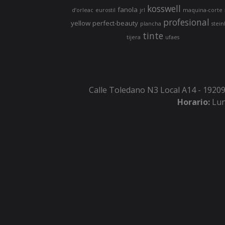
kosswell
fanola
d’orleac
eurostil
jrl
maquina-corte
profesional
yellow
perfect-beauty
plancha
stein
tinte
tijera
ufaes
Calle Toledano N3 Local A14 - 19209
Horario:
Lun