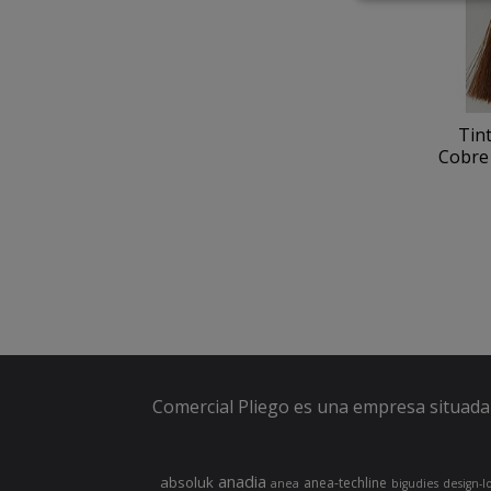
Tin
Cobre 
Comercial Pliego es una empresa situada 
anadia
absoluk
anea-techline
anea
bigudies
design-l