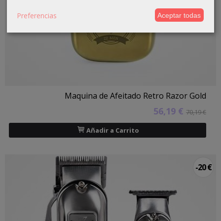
Preferencias
Aceptar todas
Maquina de Afeitado Retro Razor Gold
56,19 €
70,19 €
Añadir a Carrito
-20 €