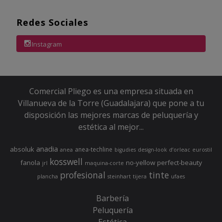
Redes Sociales
Instagram
Comercial Pliego es una empresa situada en
Villanueva de la Torre (Guadalajara) que pone a tu
disposición las mejores marcas de peluquería y
estética al mejor...
anadia
absoluk
anea-techline
anea
bigudies
design-look
d’orleac
eurostil
kosswell
fanola
no-yellow
perfect-beauty
jrl
maquina-corte
profesional
tinte
plancha
steinhart
tijera
ufaes
Barbería
Peluquería