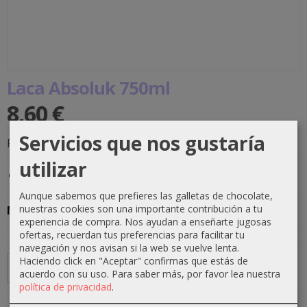
Laca Absoluk 750ml
8,60 €
Servicios que nos gustaría
Producto Disponible
-
(Imp. Incluidos)
utilizar
Costes de envío
Ver descripción
Aunque sabemos que prefieres las galletas de chocolate,
nuestras cookies son una importante contribución a tu
Marca
:
Absoluk
experiencia de compra. Nos ayudan a enseñarte jugosas
ofertas, recuerdan tus preferencias para facilitar tu
navegación y nos avisan si la web se vuelve lenta.
Haciendo click en "Aceptar" confirmas que estás de
Añadir a Carrito
acuerdo con su uso.
Para saber más, por favor lea nuestra
política de privacidad
.