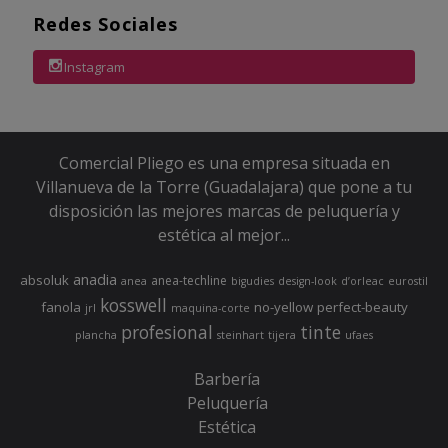
Redes Sociales
Instagram
Comercial Pliego es una empresa situada en
Villanueva de la Torre (Guadalajara) que pone a tu
disposición las mejores marcas de peluquería y
estética al mejor...
anadia
absoluk
anea-techline
anea
bigudies
design-look
d’orleac
eurostil
kosswell
fanola
no-yellow
perfect-beauty
jrl
maquina-corte
profesional
tinte
plancha
steinhart
tijera
ufaes
Barbería
Peluquería
Estética