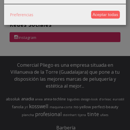
El carrito de la compra está vacío
Preferencias
Aceptar todas
Redes Sociales
Instagram
Comercial Pliego es una empresa situada en
Villanueva de la Torre (Guadalajara) que pone a tu
disposición las mejores marcas de peluquería y
estética al mejor...
anadia
absoluk
anea-techline
anea
bigudies
design-look
d’orleac
eurostil
kosswell
fanola
no-yellow
perfect-beauty
jrl
maquina-corte
profesional
tinte
plancha
steinhart
tijera
ufaes
Barbería