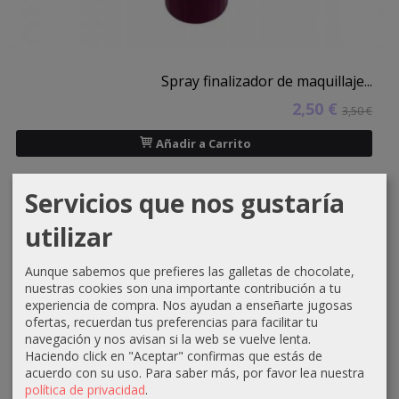
Spray finalizador de maquillaje...
2,50 €
3,50 €
Añadir a Carrito
Servicios que nos gustaría
utilizar
Marcas
Aunque sabemos que prefieres las galletas de chocolate,
nuestras cookies son una importante contribución a tu
experiencia de compra. Nos ayudan a enseñarte jugosas
ofertas, recuerdan tus preferencias para facilitar tu
navegación y nos avisan si la web se vuelve lenta.
Haciendo click en "Aceptar" confirmas que estás de
acuerdo con su uso.
Para saber más, por favor lea nuestra
Tu Carrito (0)
política de privacidad
.