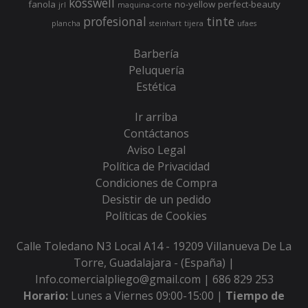
kosswell
fanola
no-yellow
perfect-beauty
jrl
maquina-corte
profesional
tinte
plancha
steinhart
tijera
ufaes
Barbería
Peluquería
Estética
Ir arriba
Contáctanos
Aviso Legal
Política de Privacidad
Condiciones de Compra
Desistir de un pedido
Políticas de Cookies
Calle Toledano N3 Local A14 - 19209 Villanueva De La
Torre, Guadalajara - (España) |
Info.comercialpliego@gmail.com |
686 829 253
Horario:
Lunes a Viernes 09:00-15:00 |
Tiempo de