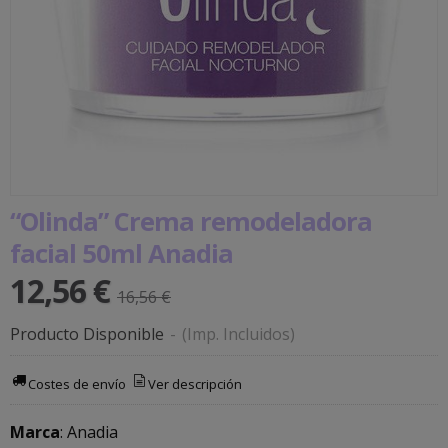
“Olinda” Crema remodeladora
facial 50ml Anadia
12,56 €
16,56 €
Producto Disponible
-
(Imp. Incluidos)
Costes de envío
Ver descripción
Marca
:
Anadia