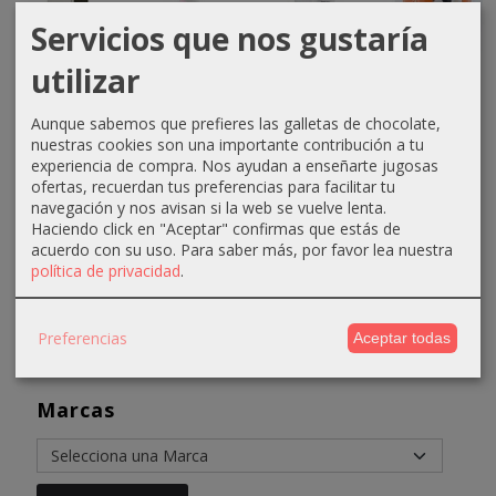
Servicios que nos gustaría
utilizar
Cubo
Leche
Crema
Mousse
D’ORLEAC
limpiadora
despigmentante
termosctiva
Aunque sabemos que prefieres las galletas de chocolate,
pulidor
cutis
activa
estimulante
nuestras cookies son una importante contribución a tu
magic
delicados...
200ml...
de...
experiencia de compra. Nos ayudan a enseñarte jugosas
2,95 €
11,30 €
23,28 €
51,55 €
ofertas, recuerdan tus preferencias para facilitar tu
navegación y nos avisan si la web se vuelve lenta.
3,70 €
13,30 €
27,28 €
61,55 €
Haciendo click en "Aceptar" confirmas que estás de
acuerdo con su uso.
Para saber más, por favor lea nuestra
política de privacidad
.
Preferencias
Aceptar todas
Marcas