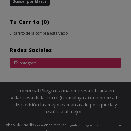
Tu Carrito (0)
El carrito de la compra está vacío
Redes Sociales
Instagram
Comercial Pliego es una empresa situada en
Villanueva de la Torre (Guadalajara) que pone a tu
disposición las mejores marcas de peluquería y
estética al mejor...
anadia
absoluk
anea-techline
anea
bigudies
design-look
d’orleac
eurostil