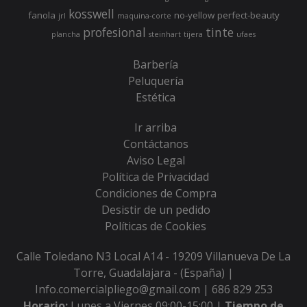
kosswell
fanola
no-yellow
perfect-beauty
jrl
maquina-corte
profesional
tinte
plancha
steinhart
tijera
ufaes
Barbería
Peluquería
Estética
Ir arriba
Contáctanos
Aviso Legal
Política de Privacidad
Condiciones de Compra
Desistir de un pedido
Políticas de Cookies
Calle Toledano N3 Local A14 - 19209 Villanueva De La
Torre, Guadalajara - (España) |
Info.comercialpliego@gmail.com |
686 829 253
Horario:
Lunes a Viernes 09:00-15:00 |
Tiempo de