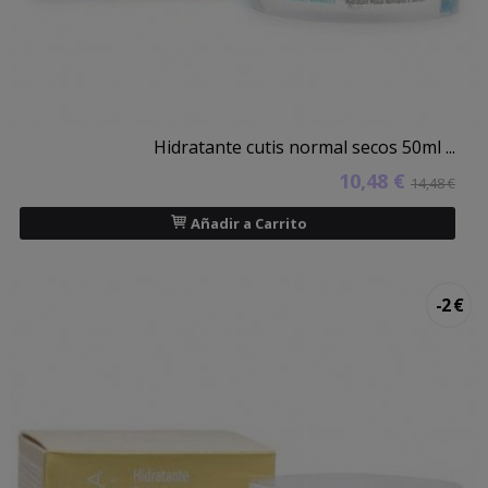
Hidratante cutis normal secos 50ml ...
10,48 €
14,48 €
Añadir a Carrito
-2 €