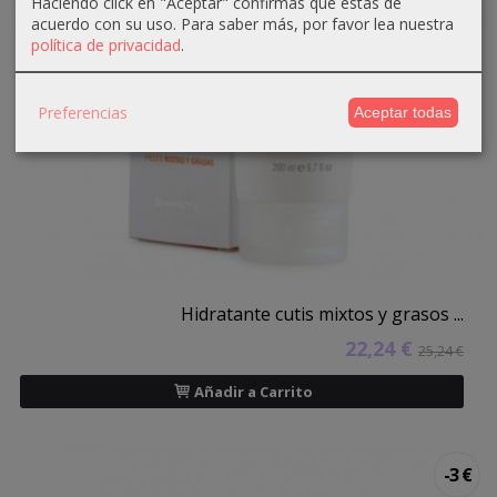
Haciendo click en "Aceptar" confirmas que estás de
acuerdo con su uso.
Para saber más, por favor lea nuestra
política de privacidad
.
Preferencias
Aceptar todas
Hidratante cutis mixtos y grasos ...
22,24 €
25,24 €
Añadir a Carrito
-3 €