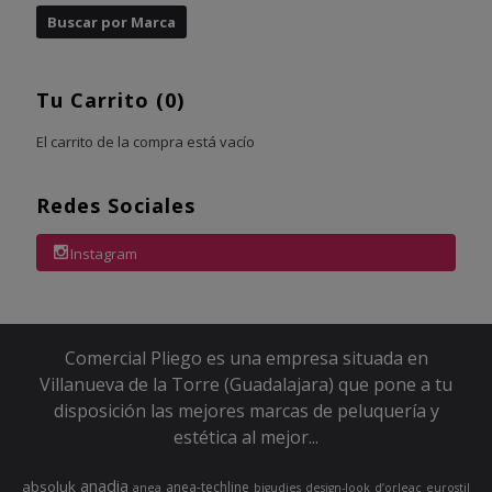
Tu Carrito (0)
El carrito de la compra está vacío
Redes Sociales
Instagram
Comercial Pliego es una empresa situada en
Villanueva de la Torre (Guadalajara) que pone a tu
disposición las mejores marcas de peluquería y
estética al mejor...
anadia
absoluk
anea-techline
anea
bigudies
design-look
d’orleac
eurostil