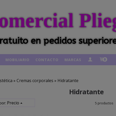
omercial Plie
ratuito en pedidos superior
MOBILIARIO
CONTACTO
MARCAS
0
stética
»
Cremas corporales
»
Hidratante
Hidratante
Precio
por:
5 productos