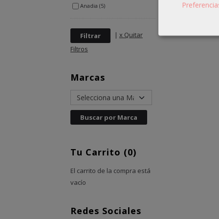
Preferencia
Anadia (5)
|
x Quitar
Filtros
Marcas
Tu Carrito (0)
El carrito de la compra está
vacío
Redes Sociales