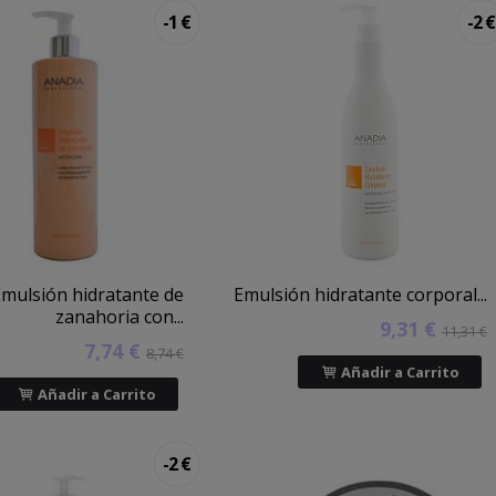
-1 €
-2 €
mulsión hidratante de
Emulsión hidratante corporal...
zanahoria con...
9,31 €
11,31 €
7,74 €
8,74 €
Añadir a Carrito
Añadir a Carrito
-2 €