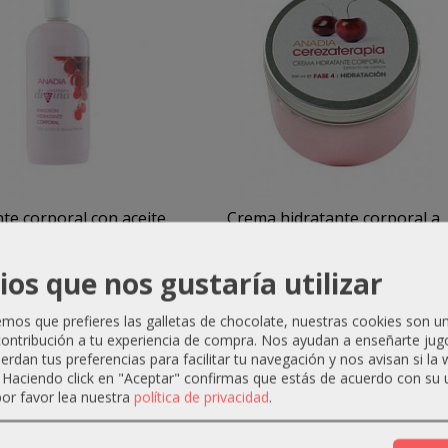
te corporal con aceite
Crema hidratante corporal a
de...
la...
11,97 €
19,90 €
13,97 €
ios que nos gustaría utilizar
Añadir a Carrito
Añadir a Carrito
os que prefieres las galletas de chocolate, nuestras cookies son u
ontribución a tu experiencia de compra. Nos ayudan a enseñarte jug
uerdan tus preferencias para facilitar tu navegación y nos avisan si la
. Haciendo click en "Aceptar" confirmas que estás de acuerdo con su 
or favor lea nuestra
política de privacidad
.