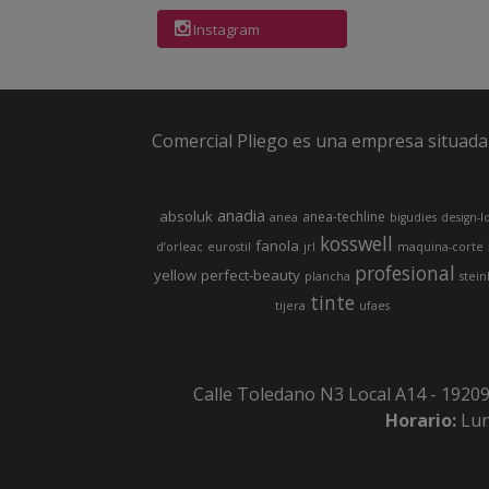
Instagram
Comercial Pliego es una empresa situada 
anadia
absoluk
anea-techline
anea
bigudies
design-l
kosswell
fanola
d’orleac
eurostil
jrl
maquina-corte
profesional
yellow
perfect-beauty
plancha
stein
tinte
tijera
ufaes
Calle Toledano N3 Local A14 - 19209
Horario:
Lun