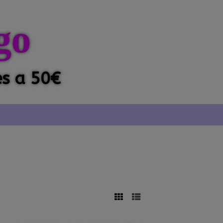
go
es a 50€