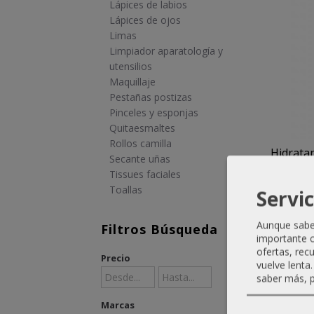
Lápices de labios
Lápices de ojos
Limas
Limpiador aparatología y
utensilios
Maquillaje
Pestañas postizas
Pinceles y esponjas
Quitaesmaltes
Rollos camilla
Hidratan
Secante uñas
Tissues faciales
Toallas
Servic
Aunque sabem
Filtros Búsqueda
importante c
ofertas, rec
Precio
vuelve lenta
saber más, p
Marcas