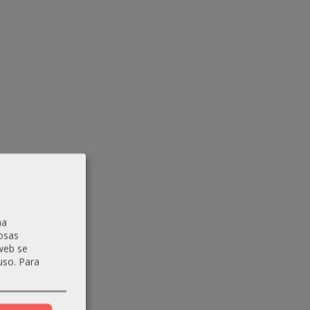
na
osas
 web se
uso.
Para