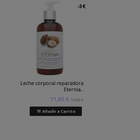
-3 €
Leche corporal reparadora
Eternia...
11,89 €
14,89 €
Añadir a Carrito