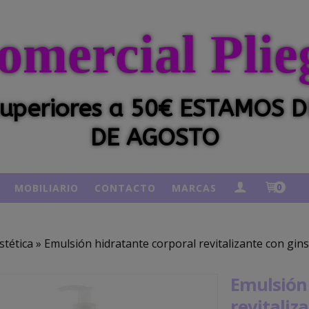
omercial Plie
 superiores a 50€ ESTAMOS
DE AGOSTO
MOBILIARIO
CONTACTO
MARCAS
0
stética
»
Emulsión hidratante corporal revitalizante con gi
Emulsión
revitaliz