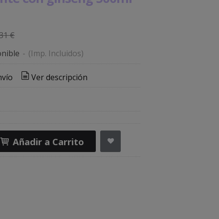
31 €
nible
-
(Imp. Incluidos)
nvío
Ver descripción
Añadir a Carrito