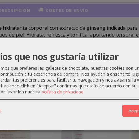
ESCRIPCIÓN
COSTES DE ENVÍO
 hidratante corporal con extracto de ginseng indicada para 
ipos de piel. Hidrata, refresca y tonifica, aportando tersura, 
ra suave, ligera y no grasa, está indicada para hidratar todo
ne diaria como después de exposiciones prolongadas al sol.
ios que nos gustaría utilizar
os que prefieres las galletas de chocolate, nuestras cookies son u
ontribución a tu experiencia de compra. Nos ayudan a enseñarte jug
uerdan tus preferencias para facilitar tu navegación y nos avisan si la
ctos Relacionados
. Haciendo click en "Aceptar" confirmas que estás de acuerdo con su 
or favor lea nuestra
política de privacidad
.
-4 €
-3 €
s
Acept