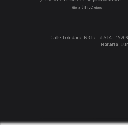
tinte
tijera
ufaes
Calle Toledano N3 Local A14 - 19209
Horario:
Lun