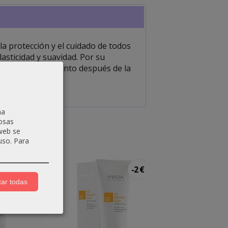
la protección y el cuidado de todos
elasticidad y suavidad. Por su
 tipo de pieles, tanto después de la
na
osas
 web se
uso.
Para
-4 €
-2 €
ar todas