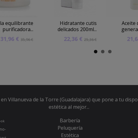
la equilibrante
Hidratante cutis
Aceite
purificadora...
delicados 200ml...
general
31,96 €
22,36 €
21,
35,96 €
25,36 €
en Villanueva de la Torre (Guadalajara) que pone a tu dispo
estética al mejor...
Barbería
ook
Peluquería
no-
Estética
hart