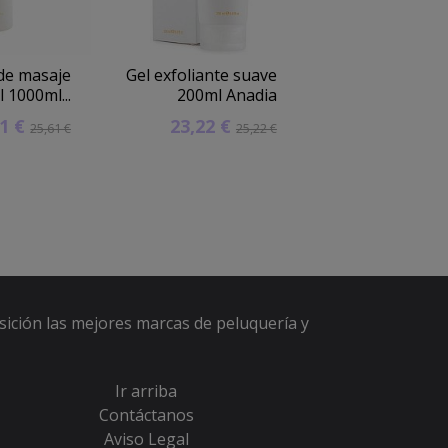
 de masaje
Gel exfoliante suave
Hidratante para
 1000ml...
200ml Anadia
secos 500
61 €
23,22 €
11,16 €
25,61 €
25,22 €
1
sición las mejores marcas de peluquería y
Ir arriba
Contáctanos
Aviso Legal