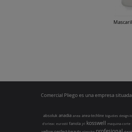
Mascaril
Comercial Pliego es una empresa situada 
anadia
absoluk
anea-techline
anea
bigudies
design-l
kosswell
fanola
d’orleac
eurostil
jrl
maquina-corte
profesional
yellow
perfect-beauty
plancha
stein