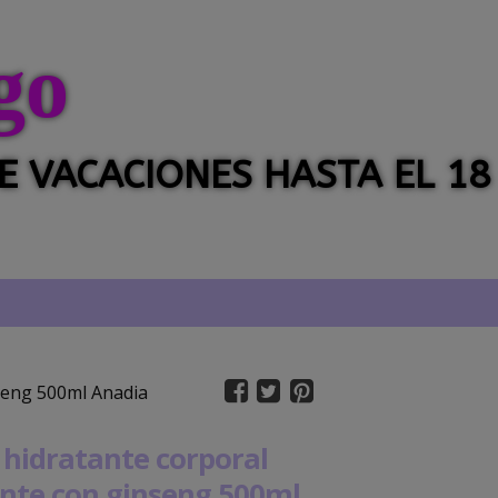
go
 DE VACACIONES HASTA EL 18
nseng 500ml Anadia
 hidratante corporal
ante con ginseng 500ml