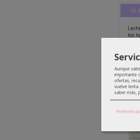
D
Leche
los t
textu
higie
Servic
Aunque sabem
importante c
ofertas, rec
Produ
vuelve lenta
saber más, p
Preferencia