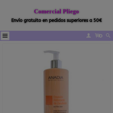
Comercial Pliego
Envío gratuito en pedidos superiores a 50€
0