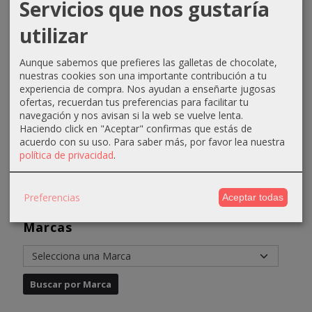
Servicios que nos gustaría
Peeling
Deliner
Hidratante
Pantalla
utilizar
ácido
eyeliner
cutis
solar
200ml
tintero
delicados
SPF50
Anadia
negro...
50ml ...
50ml
Aunque sabemos que prefieres las galletas de chocolate,
nuestras cookies son una importante contribución a tu
Anadia
20,77 €
3,95 €
12,87 €
experiencia de compra. Nos ayudan a enseñarte jugosas
14,53 €
ofertas, recuerdan tus preferencias para facilitar tu
22,77 €
4,95 €
14,87 €
navegación y nos avisan si la web se vuelve lenta.
16,53 €
Haciendo click en "Aceptar" confirmas que estás de
acuerdo con su uso.
Para saber más, por favor lea nuestra
política de privacidad
.
Preferencias
Aceptar todas
Marcas