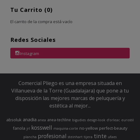
Tu Carrito (0)
El carrito de la compra está vacío
Redes Sociales
Instagram
Comercial Pliego es una empresa situada en
Villanueva de la Torre (Guadalajara) que pone a tu
disposición las mejores marcas de peluquería y
estética al mejor...
anadia
absoluk
anea-techline
anea
bigudies
design-look
d’orleac
eurostil
kosswell
fanola
no-yellow
perfect-beauty
jrl
maquina-corte
profesional
tinte
plancha
steinhart
tijera
ufaes