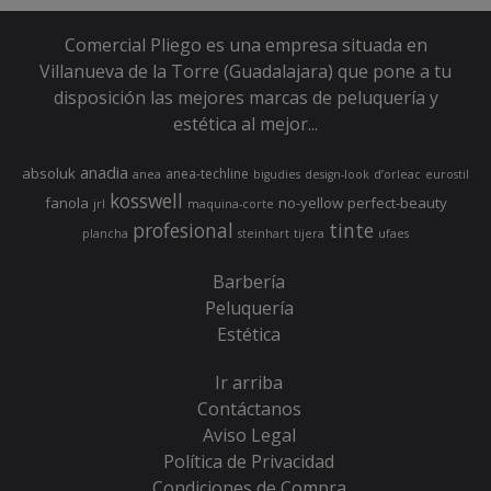
Comercial Pliego es una empresa situada en
Villanueva de la Torre (Guadalajara) que pone a tu
disposición las mejores marcas de peluquería y
estética al mejor...
anadia
absoluk
anea-techline
anea
bigudies
design-look
d’orleac
eurostil
kosswell
fanola
no-yellow
perfect-beauty
jrl
maquina-corte
profesional
tinte
plancha
steinhart
tijera
ufaes
Barbería
Peluquería
Estética
Ir arriba
Contáctanos
Aviso Legal
Política de Privacidad
Condiciones de Compra