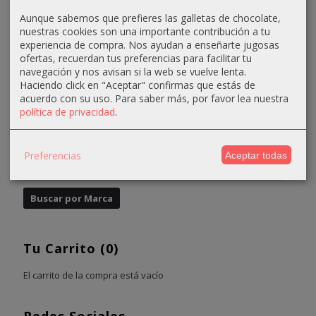
4,31 €
14,95 €
4,90 €
6,13 €
Aunque sabemos que prefieres las galletas de chocolate,
6,61 €
16,95 €
nuestras cookies son una importante contribución a tu
experiencia de compra. Nos ayudan a enseñarte jugosas
ofertas, recuerdan tus preferencias para facilitar tu
navegación y nos avisan si la web se vuelve lenta.
Haciendo click en "Aceptar" confirmas que estás de
acuerdo con su uso.
Para saber más, por favor lea nuestra
política de privacidad
.
Marcas
Preferencias
Aceptar todas
Tu Carrito (0)
El carrito de la compra está vacío
Redes Sociales