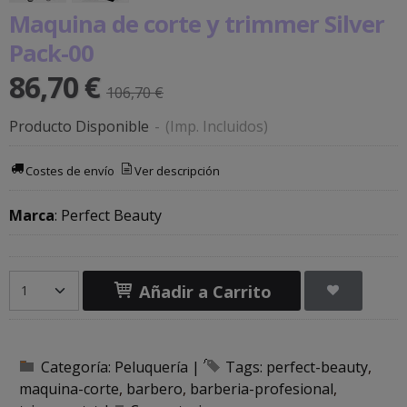
Maquina de corte y trimmer Silver
Pack-00
86,70 €
106,70 €
Producto Disponible
-
(Imp. Incluidos)
Costes de envío
Ver descripción
Marca
:
Perfect Beauty
Añadir a Carrito
Categoría:
Peluquería
|
Tags:
perfect-beauty
maquina-corte
barbero
barberia-profesional