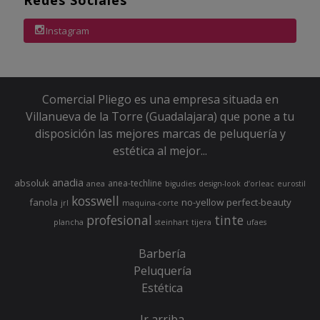
Instagram
Comercial Pliego es una empresa situada en
Villanueva de la Torre (Guadalajara) que pone a tu
disposición las mejores marcas de peluquería y
estética al mejor...
anadia
absoluk
anea-techline
anea
bigudies
design-look
d’orleac
eurostil
kosswell
fanola
no-yellow
perfect-beauty
jrl
maquina-corte
profesional
tinte
plancha
steinhart
tijera
ufaes
Barbería
Peluquería
Estética
Ir arriba