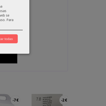
na
osas
 web se
uso.
Para
ar todas
-7 €
-2 €