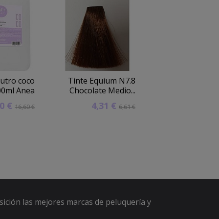
utro coco
Tinte Equium N7.8
Tinte Lux Shine
00ml Anea
Chocolate Medio...
Rubio Cla
60 €
4,31 €
4,76 
16,60 €
6,61 €
sición las mejores marcas de peluquería y