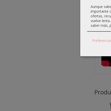
Aunque sabem
importante c
ofertas, rec
vuelve lenta
saber más, p
Preferencia
Produ