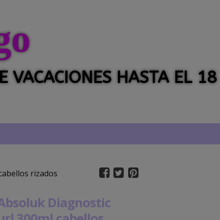
go
 DE VACACIONES HASTA EL 18
abellos rizados
bsoluk Diagnostic
url 300ml cabellos