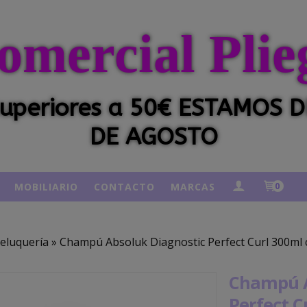
omercial Plie
 superiores a 50€ ESTAMOS
DE AGOSTO
MOBILIARIO
CONTACTO
MARCAS
0
eluquería
»
Champú Absoluk Diagnostic Perfect Curl 300ml c
Champú A
Perfect C