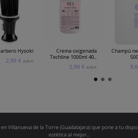
barbero Hysoki
Crema oxigenada
Champú ne
Techline 1000ml 40...
50
2,95 €
4,95 €
2,90 €
9,
4,90 €
en Villanueva de la Torre (Guadalajara) que pone a tu dispo
estética al mejor...