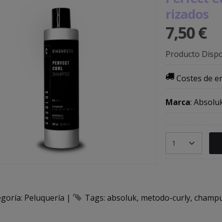
rizados
7,50 €
Producto Dispo
Costes de e
Marca
:
Absolu
egoría:
Peluquería
|
Tags:
absoluk
metodo-curly
champu