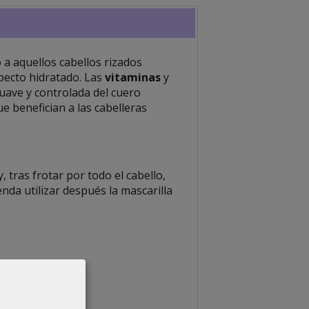
 a aquellos cabellos rizados
specto hidratado. Las
vitaminas
y
uave y controlada del cuero
ue benefician a las cabelleras
 tras frotar por todo el cabello,
da utilizar después la mascarilla