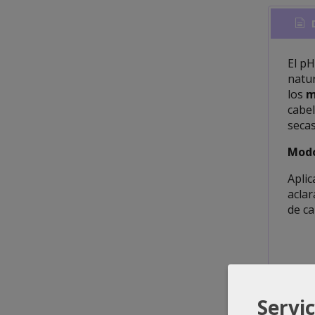
D
El pH
natur
los
m
cabel
secas
Modo
Aplic
aclar
de ca
Servic