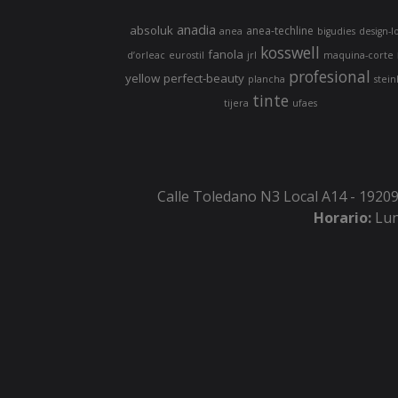
anadia
absoluk
anea-techline
anea
bigudies
design-l
kosswell
fanola
d’orleac
eurostil
jrl
maquina-corte
profesional
yellow
perfect-beauty
plancha
stein
tinte
tijera
ufaes
Calle Toledano N3 Local A14 - 19209
Horario:
Lun