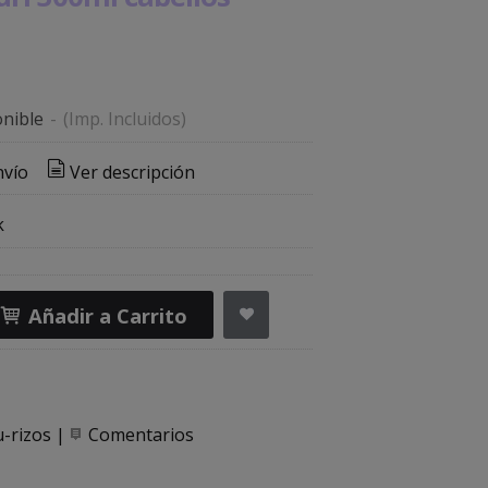
nible
-
(Imp. Incluidos)
nvío
Ver descripción
k
Añadir a Carrito
-rizos
|
Comentarios