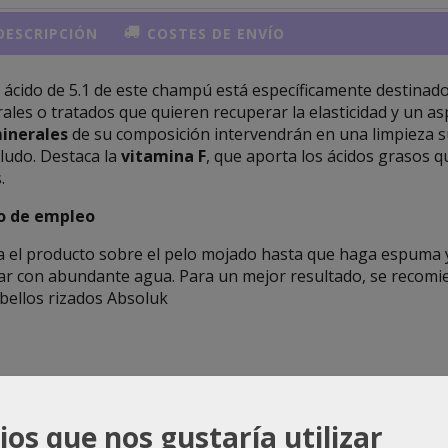
ESCRIPCIÓN
COSTES DE ENVÍO
 ácido de 5.1 de este champú está específicamente destinado
ales o tratados que quieren recuperar la elasticidad y un a
inerales
de su composición intervendrán en una limpieza s
ludo. Destaca la
vitamina F
, que aporta los ácidos grasos q
.
 de empleo
a el producto sobre el pelo mojado hasta que haga espuma y,
ar con abundante agua. Para un mejor resultado, se recomien
bellos rizados Absoluk
ios que nos gustaría utilizar