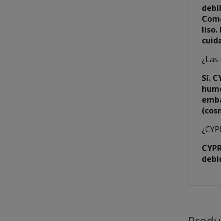
debi
Como
liso.
cuid
¿Las
Sí. 
humo
emba
(cos
¿CYP
CYPR
debid
Produ