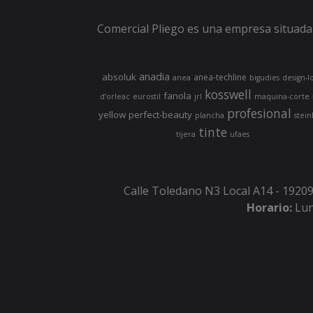
Comercial Pliego es una empresa situada 
anadia
absoluk
anea-techline
anea
bigudies
design-l
kosswell
fanola
d’orleac
eurostil
jrl
maquina-corte
profesional
yellow
perfect-beauty
plancha
stein
tinte
tijera
ufaes
Calle Toledano N3 Local A14 - 19209
Horario:
Lun