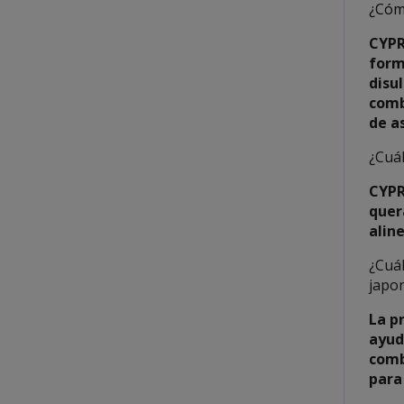
¿Cóm
CYPR
form
disu
comb
de a
¿Cuá
CYPR
quer
alin
¿Cuál
japo
La p
ayud
comb
para