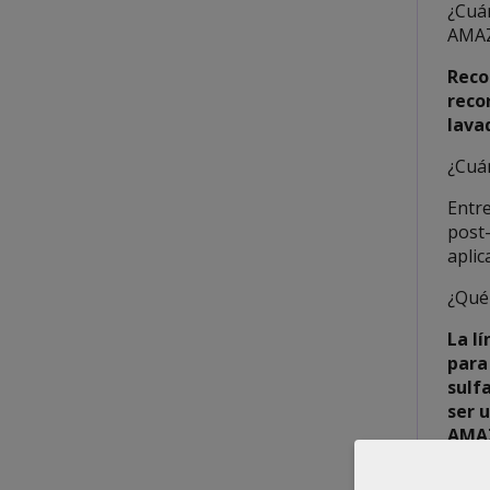
¿Cuá
AMA
Reco
reco
lava
¿Cuá
Entre
post
aplic
¿Qué 
La l
para
sulf
ser 
AMAZ
de a