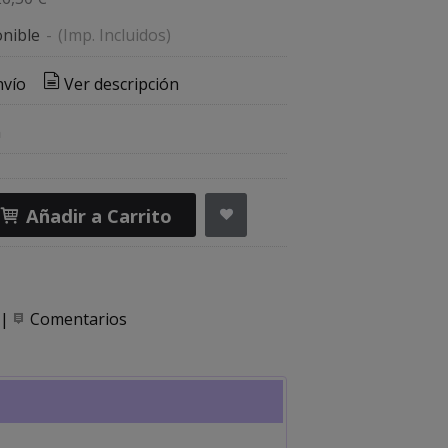
nible
-
(Imp. Incluidos)
nvío
Ver descripción
n
Añadir a Carrito
|
Comentarios