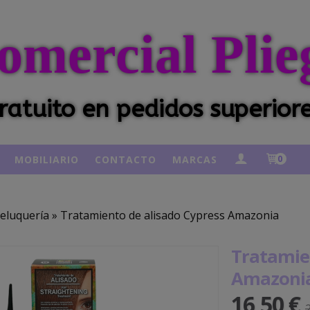
omercial Plie
ratuito en pedidos superior
MOBILIARIO
CONTACTO
MARCAS
0
eluquería
»
Tratamiento de alisado Cypress Amazonia
Tratamie
Amazoni
16,50 €