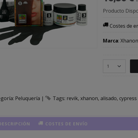
Producto Dispo
Costes de e
Marca
:
Xhano
egoría:
Peluquería
|
Tags:
revik
xhanon
alisado
cypress
ESCRIPCIÓN
COSTES DE ENVÍO