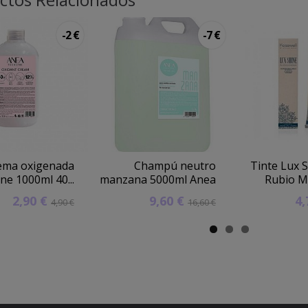
-2 €
-7 €
ema oxigenada
Champú neutro
Tinte Lux 
ne 1000ml 40...
manzana 5000ml Anea
Rubio Mu
2,90 €
9,60 €
4
4,90 €
16,60 €