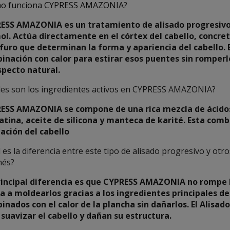
o funciona CYPRESS AMAZONIA?
ESS AMAZONIA es un tratamiento de alisado progresivo
ol. Actúa directamente en el córtex del cabello, concr
lfuro que determinan la forma y apariencia del cabello.
inación con calor para estirar esos puentes sin romperl
specto natural.
les son los ingredientes activos en CYPRESS AMAZONIA?
ESS AMAZONIA se compone de una rica mezcla de ácidos
atina, aceite de silicona y manteca de karité. Esta com
eación del cabello
 es la diferencia entre este tipo de alisado progresivo y otr
nés?
rincipal diferencia es que CYPRESS AMAZONIA no rompe l
a a moldearlos gracias a los ingredientes principales
inados con el calor de la plancha sin dañarlos. El Alisa
 suavizar el cabello y dañan su estructura.