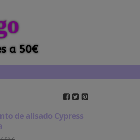
go
es a 50€
nto de alisado Cypress
a
26,50 €