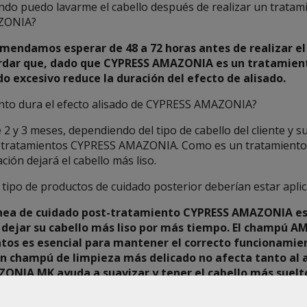
ndo puedo lavarme el cabello después de realizar un tratam
ZONIA?
mendamos esperar de 48 a 72 horas antes de realizar el
rdar que, dado que CYPRESS AMAZONIA es un tratamient
do excesivo reduce la duración del efecto de alisado.
nto dura el efecto alisado de CYPRESS AMAZONIA?
 2 y 3 meses, dependiendo del tipo de cabello del cliente y 
-tratamientos CYPRESS AMAZONIA. Como es un tratamiento d
ación dejará el cabello más liso.
tipo de productos de cuidado posterior deberían estar apli
ínea de cuidado post-tratamiento CYPRESS AMAZONIA e
 dejar su cabello más liso por más tiempo. El champú A
atos es esencial para mantener el correcto funcionamient
un champú de limpieza más delicado no afecta tanto al al
ONIA MK ayuda a suavizar y tener el cabello más suelto
vena y quinoa hidratan y protegen activamente el cabel