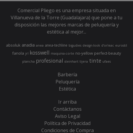
Comercial Pliego es una empresa situada en
Villanueva de la Torre (Guadalajara) que pone a tu
disposición las mejores marcas de peluquería y
estética al mejor...
anadia
absoluk
anea-techline
anea
bigudies
design-look
d’orleac
eurostil
kosswell
fanola
no-yellow
perfect-beauty
jrl
maquina-corte
profesional
tinte
plancha
steinhart
tijera
ufaes
Barbería
Peluquería
Estética
Ir arriba
Contáctanos
Aviso Legal
Política de Privacidad
Condiciones de Compra