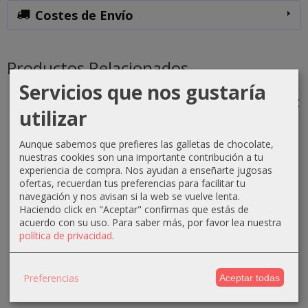
Costes de Envío
Productos Relacionados
Servicios que nos gustaría
-1 €
-0 €
-3 €
-3 €
utilizar
Aunque sabemos que prefieres las galletas de chocolate,
nuestras cookies son una importante contribución a tu
Crema
Crema
Crema
Crema
experiencia de compra. Nos ayudan a enseñarte jugosas
oxigenada
oxigenada
oxigenada
oxigenada
ofertas, recuerdan tus preferencias para facilitar tu
Techline
Techline
Absoluk
1000ml
navegación y nos avisan si la web se vuelve lenta.
Haciendo click en "Aceptar" confirmas que estás de
1000ml
75ml 40...
1000ml
Absoluk
acuerdo con su uso.
Para saber más, por favor lea nuestra
20...
20...
40...
0,70 €
política de privacidad
.
2,90 €
3,50 €
3,50 €
1,10 €
3,90 €
6,50 €
6,50 €
Preferencias
Aceptar todas