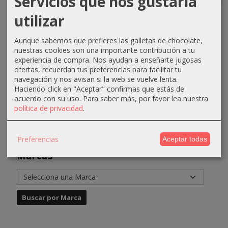
Servicios que nos gustaría
Mascarilla
Tijera
TCT 00
Secador
utilizar
de color
Black Line
Máquina
difusor
100ml
6"
de
Rizzi Dryer
Aunque sabemos que prefieres las galletas de chocolate,
Kosswell
Contorno...
nuestras cookies son una importante contribución a tu
51,40 €
29,90 €
experiencia de compra. Nos ayudan a enseñarte jugosas
6,45 €
39,90 €
71,40 €
39,90 €
ofertas, recuerdan tus preferencias para facilitar tu
9,95 €
59,90 €
navegación y nos avisan si la web se vuelve lenta.
Haciendo click en "Aceptar" confirmas que estás de
acuerdo con su uso.
Para saber más, por favor lea nuestra
política de privacidad
.
Preferencias
Aceptar todas
Marcas