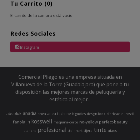
Tu Carrito (0)
El carrito de la compra está vacío
Redes Sociales
Instagram
Comercial Pliego es una empresa situada en
Villanueva de la Torre (Guadalajara) que pone a tu
disposición las mejores marcas de peluquería y
estética al mejor...
anadia
absoluk
anea-techline
anea
bigudies
design-look
d’orleac
eurostil
kosswell
fanola
no-yellow
perfect-beauty
jrl
maquina-corte
profesional
tinte
plancha
steinhart
tijera
ufaes