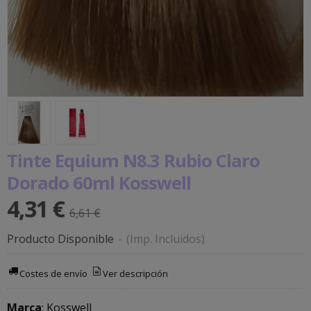
Tinte Equium N8.3 Rubio Claro
Dorado 60ml Kosswell
4,31 €
6,61 €
Producto Disponible
-
(Imp. Incluidos)
Costes de envío
Ver descripción
Marca
:
Kosswell