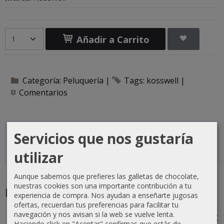
Añadir a Carrito
Categoría:
Peluquería
|
Tags:
kosswell
|
Comentarios
Descripción
Servicios que nos gustaría
utilizar
Costes de Envío
Aunque sabemos que prefieres las galletas de chocolate,
nuestras cookies son una importante contribución a tu
Productos Relacionados
experiencia de compra. Nos ayudan a enseñarte jugosas
ofertas, recuerdan tus preferencias para facilitar tu
navegación y nos avisan si la web se vuelve lenta.
-1 €
-0 €
-3 €
-3 €
Haciendo click en "Aceptar" confirmas que estás de