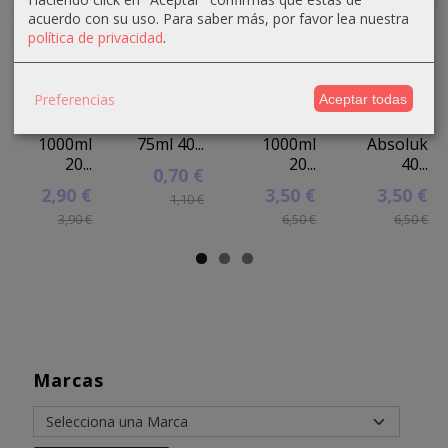
acuerdo con su uso.
Para saber más, por favor lea nuestra
política de privacidad
.
Crema
Crema
Crema
Crema
Preferencias
Aceptar todas
oxigenada
oxigenada
oxigenada
oxigenada
Techline
Techline
Absoluk
1000ml
1000ml
75ml 40...
1000ml
Absoluk
20...
20...
40...
0,70 €
2,90 €
3,50 €
3,50 €
1,10 €
3,90 €
6,50 €
6,50 €
Marcas