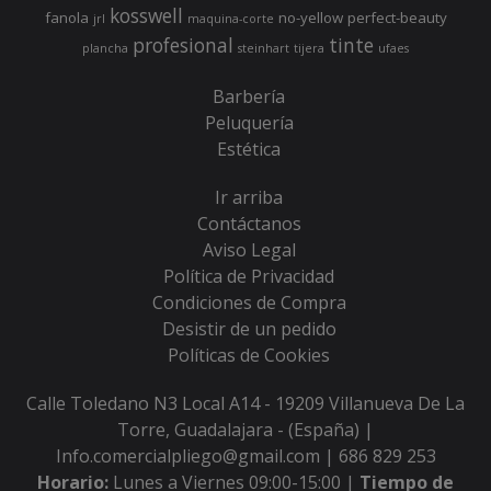
kosswell
fanola
no-yellow
perfect-beauty
jrl
maquina-corte
profesional
tinte
plancha
steinhart
tijera
ufaes
Barbería
Peluquería
Estética
Ir arriba
Contáctanos
Aviso Legal
Política de Privacidad
Condiciones de Compra
Desistir de un pedido
Políticas de Cookies
Calle Toledano N3 Local A14 - 19209 Villanueva De La
Torre, Guadalajara - (España) |
Info.comercialpliego@gmail.com |
686 829 253
Horario:
Lunes a Viernes 09:00-15:00 |
Tiempo de