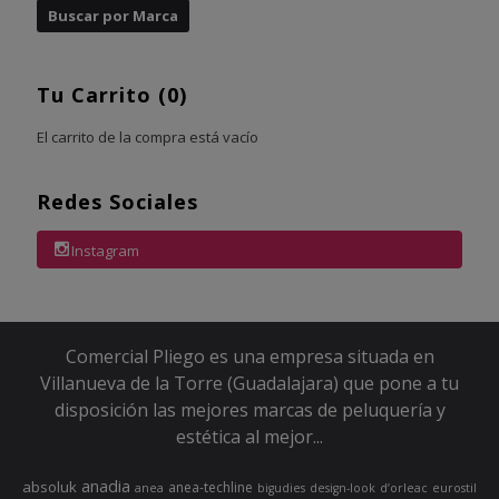
Tu Carrito (0)
El carrito de la compra está vacío
Redes Sociales
Instagram
Comercial Pliego es una empresa situada en
Villanueva de la Torre (Guadalajara) que pone a tu
disposición las mejores marcas de peluquería y
estética al mejor...
anadia
absoluk
anea-techline
anea
bigudies
design-look
d’orleac
eurostil