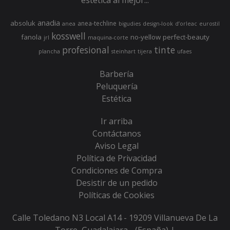
estética al mejor...
anadia
absoluk
anea-techline
anea
bigudies
design-look
d’orleac
eurostil
kosswell
fanola
no-yellow
perfect-beauty
jrl
maquina-corte
profesional
tinte
plancha
steinhart
tijera
ufaes
Barbería
Peluquería
Estética
Ir arriba
Contáctanos
Aviso Legal
Política de Privacidad
Condiciones de Compra
Desistir de un pedido
Políticas de Cookies
Calle Toledano N3 Local A14 - 19209 Villanueva De La