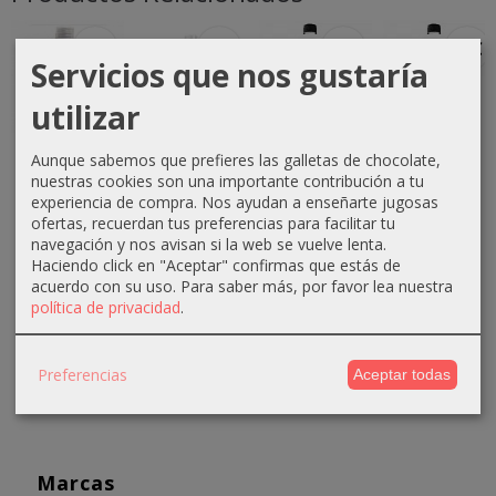
-1 €
-0 €
-3 €
-3 €
Servicios que nos gustaría
utilizar
Crema
Crema
Crema
Crema
Aunque sabemos que prefieres las galletas de chocolate,
oxigenada
oxigenada
oxigenada
oxigenada
nuestras cookies son una importante contribución a tu
Techline
Techline
Absoluk
1000ml
experiencia de compra. Nos ayudan a enseñarte jugosas
1000ml
75ml 40...
1000ml
Absoluk
ofertas, recuerdan tus preferencias para facilitar tu
20...
20...
40...
navegación y nos avisan si la web se vuelve lenta.
0,70 €
Haciendo click en "Aceptar" confirmas que estás de
2,90 €
3,50 €
3,50 €
1,10 €
acuerdo con su uso.
Para saber más, por favor lea nuestra
3,90 €
6,50 €
6,50 €
política de privacidad
.
Preferencias
Aceptar todas
Marcas