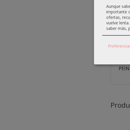
- Tec
Aunque sabem
detec
importante c
ofertas, rec
vuelve lenta
• Cuc
saber más, p
• Ind
• Bas
• 10 p
Preferencia
• Niv
MÁQU
PEIN
Produ