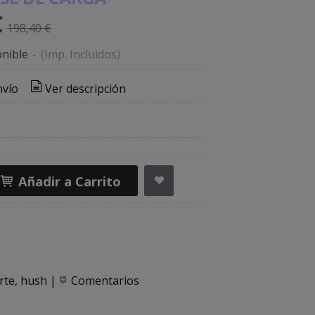
€
198,40 €
nible
-
(Imp. Incluidos)
nvío
Ver descripción
Añadir a Carrito
rte
hush
|
Comentarios