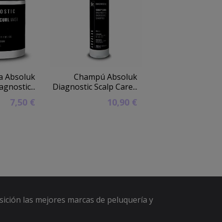
la Absoluk
Champú Absoluk
Laca Anea Tec
agnostic...
Diagnostic Scalp Care...
7
7,50 €
10,90 €
6
sición las mejores marcas de peluquería y