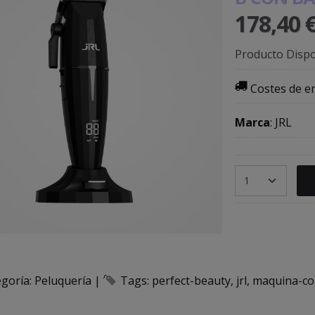
178,40 
Producto Dispo
Costes de e
Marca
:
JRL
egoría:
Peluquería
|
Tags:
perfect-beauty
jrl
maquina-co