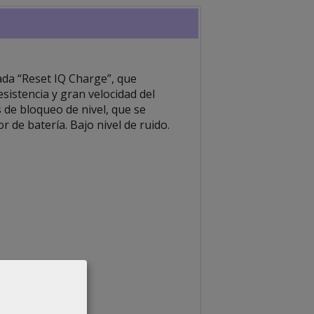
ada “Reset IQ Charge”, que
resistencia y gran velocidad del
 de bloqueo de nivel, que se
 de batería. Bajo nivel de ruido.