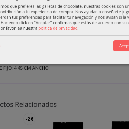
nología Smart-Clip. detecta la resistencia de la cuchilla y ac
os que prefieres las galletas de chocolate, nuestras cookies son u
ta cabello más grueso.
ontribución a tu experiencia de compra. Nos ayudan a enseñarte jug
uerdan tus preferencias para facilitar tu navegación y nos avisan si la
. Haciendo click en "Aceptar" confirmas que estás de acuerdo con su 
hillas de: acero inoxidable recubierto de titanio + cerámica re
or favor lea nuestra
política de privacidad
.
icador de carga LED.
e de carga: Reset IQ Charge.
eines: ½, 1, 1.5, 2, 3, 4, 5, 6, 7, 8, 9.
s
Acept
el de corte ajustable: 0,5 - 3,5 mm.
INA: 16,6 CM ALTO
E FIJO: 4,45 CM ANCHO
ctos Relacionados
-2 €