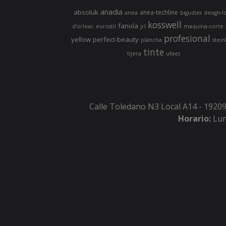
anadia
absoluk
anea-techline
anea
bigudies
design-l
kosswell
fanola
d’orleac
eurostil
jrl
maquina-corte
profesional
yellow
perfect-beauty
plancha
stein
tinte
tijera
ufaes
Calle Toledano N3 Local A14 - 19209
Horario:
Lun