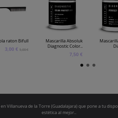
ola raton Bifull
Mascarilla Absoluk
Mascaril
Diagnostic Color...
Di
3,00 €
5,00 €
7,50 €
en Villanueva de la Torre (Guadalajara) que pone a tu dispo
estética al mejor...