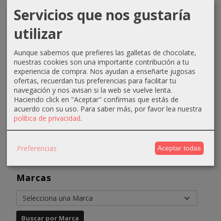
Servicios que nos gustaría
utilizar
Peine cola
Papel
Guantes
Tinte
raton
aluminio
nitrilo L
Equium
Bifull
100ud
N099
Aunque sabemos que prefieres las galletas de chocolate,
11,99 €
Potenciador
nuestras cookies son una importante contribución a tu
3,00 €
3,50 €
15,99 €
Verde...
experiencia de compra. Nos ayudan a enseñarte jugosas
5,00 €
4,50 €
ofertas, recuerdan tus preferencias para facilitar tu
4,31 €
navegación y nos avisan si la web se vuelve lenta.
6,61 €
Haciendo click en "Aceptar" confirmas que estás de
acuerdo con su uso.
Para saber más, por favor lea nuestra
política de privacidad
.
Preferencias
Aceptar todas
Marcas