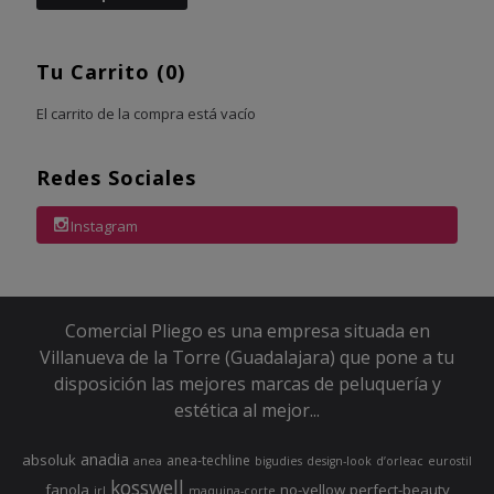
Tu Carrito (0)
El carrito de la compra está vacío
Redes Sociales
Instagram
Comercial Pliego es una empresa situada en
Villanueva de la Torre (Guadalajara) que pone a tu
disposición las mejores marcas de peluquería y
estética al mejor...
anadia
absoluk
anea-techline
anea
bigudies
design-look
d’orleac
eurostil
kosswell
fanola
no-yellow
perfect-beauty
jrl
maquina-corte