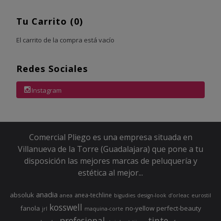
Tu Carrito (0)
El carrito de la compra está vacío
Redes Sociales
Instagram
Comercial Pliego es una empresa situada en
Villanueva de la Torre (Guadalajara) que pone a tu
disposición las mejores marcas de peluquería y
estética al mejor...
anadia
absoluk
anea-techline
anea
bigudies
design-look
d’orleac
eurostil
kosswell
fanola
no-yellow
perfect-beauty
jrl
maquina-corte
profesional
tinte