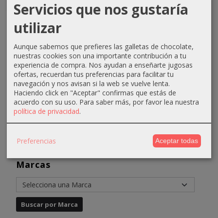
Servicios que nos gustaría
Crema
Crema
Crema
Crema
utilizar
oxigenada
oxigenada
oxigenada
oxigenada
Techline
Techline
Absoluk
1000ml
Aunque sabemos que prefieres las galletas de chocolate,
1000ml
75ml 40...
1000ml
Absoluk
nuestras cookies son una importante contribución a tu
20...
20...
40...
0,70 €
experiencia de compra. Nos ayudan a enseñarte jugosas
2,90 €
3,50 €
3,50 €
ofertas, recuerdan tus preferencias para facilitar tu
1,10 €
navegación y nos avisan si la web se vuelve lenta.
3,90 €
6,50 €
6,50 €
Haciendo click en "Aceptar" confirmas que estás de
acuerdo con su uso.
Para saber más, por favor lea nuestra
política de privacidad
.
Preferencias
Aceptar todas
Marcas