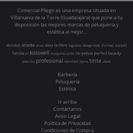
Comercial Pliego es una empresa situada en
Villanueva de la Torre (Guadalajara) que pone a tu
disposición las mejores marcas de peluquería y
estética al mejor...
anadia
absoluk
anea-techline
anea
bigudies
design-look
d’orleac
eurostil
kosswell
fanola
no-yellow
perfect-beauty
jrl
maquina-corte
profesional
tinte
plancha
steinhart
tijera
ufaes
Barbería
Peluquería
Estética
Ir arriba
Contáctanos
Aviso Legal
Política de Privacidad
Condiciones de Compra