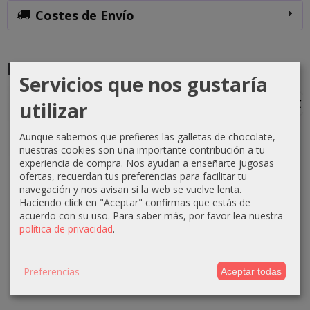
Costes de Envío
Productos Relacionados
Servicios que nos gustaría
-3 €
-2 €
-2 €
-2 €
utilizar
Aunque sabemos que prefieres las galletas de chocolate,
nuestras cookies son una importante contribución a tu
experiencia de compra. Nos ayudan a enseñarte jugosas
Crema
Tinte
Tinte
Tinte
ofertas, recuerdan tus preferencias para facilitar tu
oxigenada
Equium
Equium
Equium
navegación y nos avisan si la web se vuelve lenta.
1000ml
N7.43
N5.60
NVB2
Haciendo click en "Aceptar" confirmas que estás de
Absoluk
Cobrizo
Borgoña
Vibrant
acuerdo con su uso.
Para saber más, por favor lea nuestra
40...
Dorado...
60ml...
Cobrizo...
política de privacidad
.
3,50 €
4,31 €
4,31 €
4,31 €
6,50 €
6,61 €
6,61 €
6,21 €
Preferencias
Aceptar todas