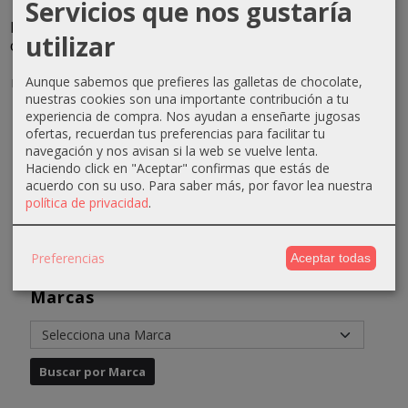
Servicios que nos gustaría
Hidratante
Hidratante
Mousse
Crema
utilizar
cutis secos
cutis
termosctiva
tratamiento
y
delicados
estimulante
piernas
normales...
200ml...
de...
cansadas...
Aunque sabemos que prefieres las galletas de chocolate,
nuestras cookies son una importante contribución a tu
22,92 €
22,36 €
51,55 €
23,36 €
experiencia de compra. Nos ayudan a enseñarte jugosas
ofertas, recuerdan tus preferencias para facilitar tu
25,92 €
25,36 €
61,55 €
26,36 €
navegación y nos avisan si la web se vuelve lenta.
Haciendo click en "Aceptar" confirmas que estás de
acuerdo con su uso.
Para saber más, por favor lea nuestra
política de privacidad
.
Preferencias
Aceptar todas
Marcas