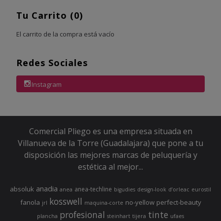
Tu Carrito (0)
El carrito de la compra está vacío
Redes Sociales
Instagram
Comercial Pliego es una empresa situada en
Villanueva de la Torre (Guadalajara) que pone a tu
disposición las mejores marcas de peluquería y
estética al mejor...
anadia
absoluk
anea-techline
anea
bigudies
design-look
d’orleac
eurostil
kosswell
fanola
no-yellow
perfect-beauty
jrl
maquina-corte
profesional
tinte
plancha
steinhart
tijera
ufaes