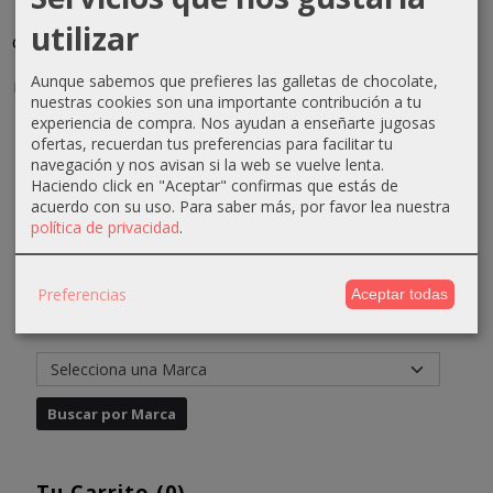
tónica
limpiadora
equilibrante
reafirmante
utilizar
cutis secos
cutis
purificadora...
y
y
mixtos y...
voluminizador
31,96 €
Aunque sabemos que prefieres las galletas de chocolate,
normales...
7,33 €
22,47 €
nuestras cookies son una importante contribución a tu
35,96 €
7,41 €
experiencia de compra. Nos ayudan a enseñarte jugosas
10,33 €
25,47 €
ofertas, recuerdan tus preferencias para facilitar tu
9,41 €
navegación y nos avisan si la web se vuelve lenta.
Haciendo click en "Aceptar" confirmas que estás de
acuerdo con su uso.
Para saber más, por favor lea nuestra
política de privacidad
.
Preferencias
Aceptar todas
Marcas
Tu Carrito (0)