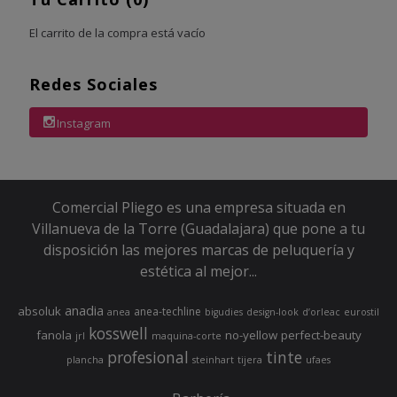
El carrito de la compra está vacío
Redes Sociales
Instagram
Comercial Pliego es una empresa situada en
Villanueva de la Torre (Guadalajara) que pone a tu
disposición las mejores marcas de peluquería y
estética al mejor...
anadia
absoluk
anea-techline
anea
bigudies
design-look
d’orleac
eurostil
kosswell
fanola
no-yellow
perfect-beauty
jrl
maquina-corte
profesional
tinte
plancha
steinhart
tijera
ufaes