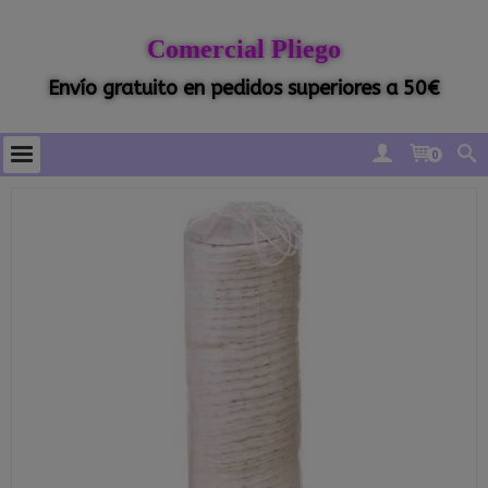
Comercial Pliego
Envío gratuito en pedidos superiores a 50€
0