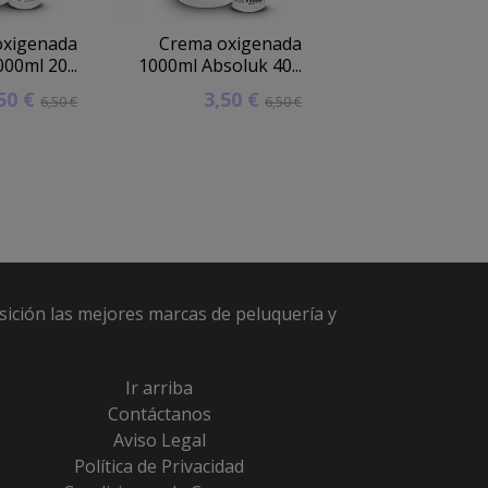
oxigenada
Crema oxigenada
Crema oxige
00ml 20...
1000ml Absoluk 40...
Techline 1000ml 
,50 €
3,50 €
2,90 
6,50 €
6,50 €
sición las mejores marcas de peluquería y
Ir arriba
Contáctanos
Aviso Legal
Política de Privacidad