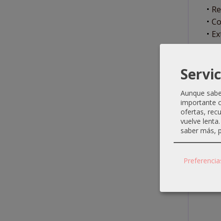
Re
Co
Ex
PRE
una 
Servic
Aunque sabem
importante c
ofertas, rec
vuelve lenta
saber más, p
Preferencia