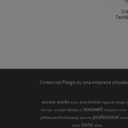
Cr
Techli
Comercial Pliego es una empresa situada 
anadia
absoluk
anea-techline
anea
bigudies
design-l
kosswell
fanola
d’orleac
eurostil
jrl
maquina-corte
profesional
yellow
perfect-beauty
plancha
stein
tinte
tijera
ufaes