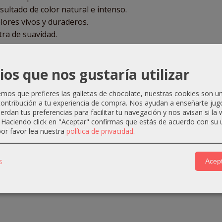
sultado de color natural e intenso.
lores vivos y duraderos.
tra de suavidad.
PARACIÓN
: Mezcla + 1 1/2 mezclar 60 ml de Luxshine con 90
crema homogénea
ios que nos gustaría utilizar
os que prefieres las galletas de chocolate, nuestras cookies son u
ontribución a tu experiencia de compra. Nos ayudan a enseñarte jug
uerdan tus preferencias para facilitar tu navegación y nos avisan si la
. Haciendo click en "Aceptar" confirmas que estás de acuerdo con su 
or favor lea nuestra
política de privacidad
.
s
Acept