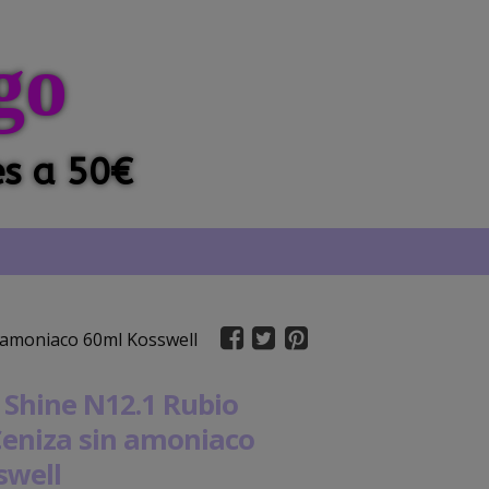
go
es a 50€
n amoniaco 60ml Kosswell
 Shine N12.1 Rubio
Ceniza sin amoniaco
swell