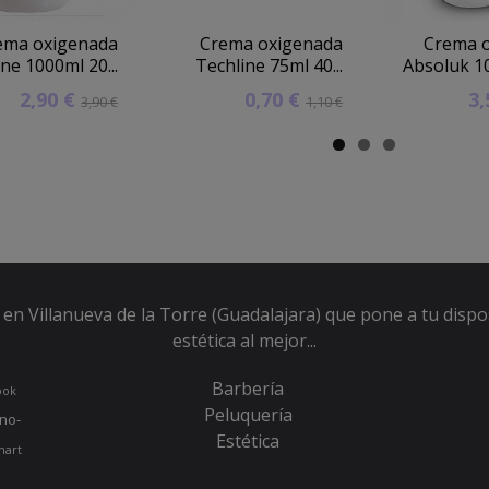
ema oxigenada
Crema oxigenada
Crema 
ne 1000ml 20...
Techline 75ml 40...
Absoluk 10
2,90 €
0,70 €
3
3,90 €
1,10 €
en Villanueva de la Torre (Guadalajara) que pone a tu dispo
estética al mejor...
Barbería
ook
Peluquería
no-
Estética
hart