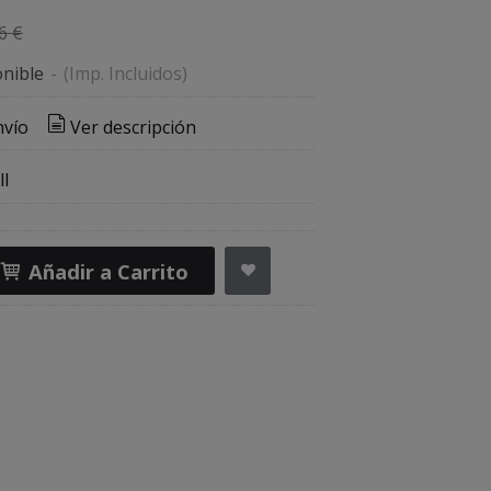
6 €
nible
-
(Imp. Incluidos)
nvío
Ver descripción
l
Añadir a Carrito