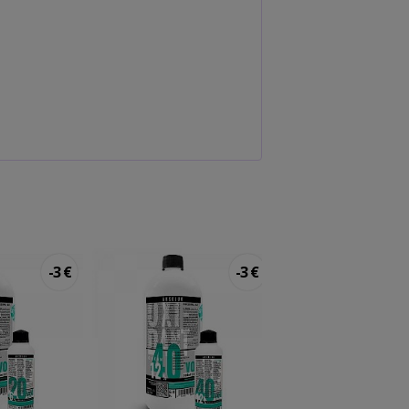
-3 €
-3 €