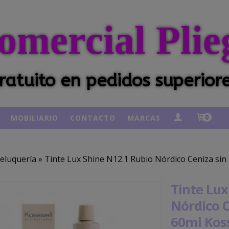
omercial Plie
ratuito en pedidos superior
MOBILIARIO
CONTACTO
MARCAS
0
eluquería
»
Tinte Lux Shine N12.1 Rubio Nórdico Ceniza si
Tinte Lux
Nórdico 
60ml Kos