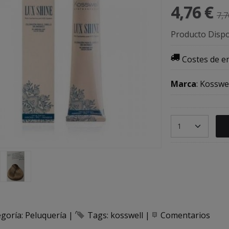
4,76 €
7,7
Producto Dispo
Costes de e
Marca
:
Kosswel
egoría:
Peluquería
|
Tags:
kosswell
|
Comentarios