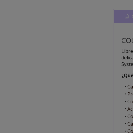
D
CO
Libre
delic
Syste
¿Qué
Ca
Pr
Co
Ac
Co
Ca
Co