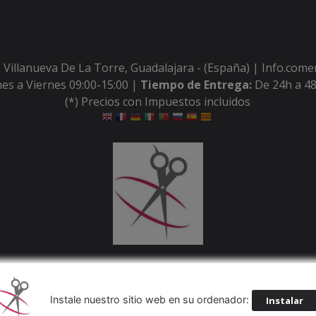
 Villanueva De La Torre, Guadalajara - (España) | Info.com
es a Viernes 09:00-15:00 |
Tiempo de Entrega:
De 24h a 48
(*) Precios con Impuestos incluidos
Métodos de pago aceptados
Instale nuestro sitio web en su ordenador:
Instalar