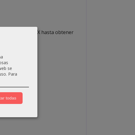
 ml de Luxshine OX hasta obtener
na
osas
 web se
uso.
Para
ar todas