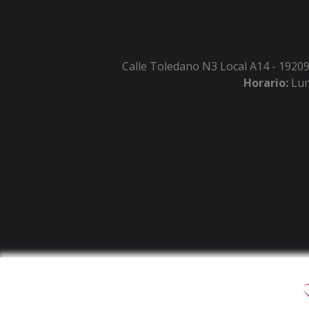
Calle Toledano N3 Local A14 - 19209
Horario:
Lun