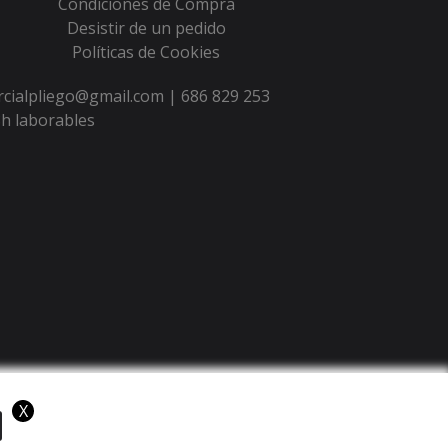
Condiciones de Compra
Desistir de un pedido
Políticas de Cookies
ercialpliego@gmail.com |
686 829 253
h laborables
X