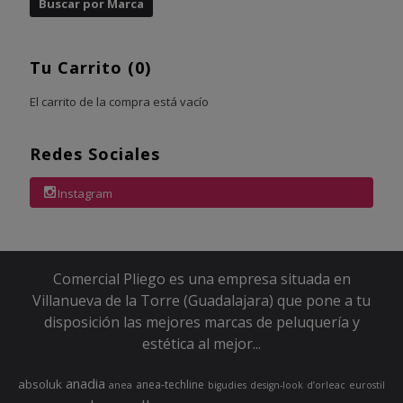
Tu Carrito (0)
El carrito de la compra está vacío
Redes Sociales
Instagram
Comercial Pliego es una empresa situada en
Villanueva de la Torre (Guadalajara) que pone a tu
disposición las mejores marcas de peluquería y
estética al mejor...
anadia
absoluk
anea-techline
anea
bigudies
design-look
d’orleac
eurostil