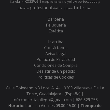
kosswell
fanola
no-yellow
perfect-beauty
jrl
maquina-corte
profesional
tinte
plancha
steinhart
tijera
ufaes
Barbería
Peluquería
Estética
Ir arriba
Contáctanos
Aviso Legal
Política de Privacidad
Condiciones de Compra
Desistir de un pedido
Políticas de Cookies
Calle Toledano N3 Local A14 - 19209 Villanueva De La
Torre, Guadalajara - (España) |
Info.comercialpliego@gmail.com |
686 829 253
Horario:
Lunes a Viernes 09:00-15:00 |
Tiempo de