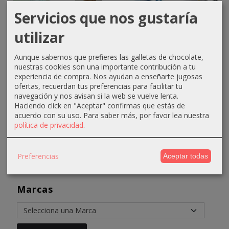
Servicios que nos gustaría
utilizar
Champú
Tinte
Tijera
Tijera Pre
neutro
Equium
Action
Style Line
Aunque sabemos que prefieres las galletas de chocolate,
manzana
N901x
Line 5"
6"
nuestras cookies son una importante contribución a tu
5000ml
Platino
38,38 €
28,90 €
experiencia de compra. Nos ayudan a enseñarte jugosas
Anea
Ceniza...
ofertas, recuerdan tus preferencias para facilitar tu
68,38 €
48,90 €
9,60 €
4,31 €
navegación y nos avisan si la web se vuelve lenta.
Haciendo click en "Aceptar" confirmas que estás de
16,60 €
6,61 €
acuerdo con su uso.
Para saber más, por favor lea nuestra
política de privacidad
.
Preferencias
Aceptar todas
Marcas