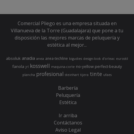
Comercial Pliego es una empresa situada en
Villanueva de la Torre (Guadalajara) que pone a tu
disposición las mejores marcas de peluquería y
estética al mejor...
anadia
absoluk
anea-techline
anea
bigudies
design-look
d’orleac
eurostil
kosswell
fanola
no-yellow
perfect-beauty
jrl
maquina-corte
profesional
tinte
plancha
steinhart
tijera
ufaes
Barbería
Peluquería
Estética
Ir arriba
Contáctanos
Aviso Legal