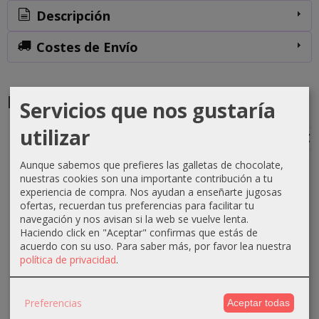
Descripción
Costes de Envío
Productos Relacionados
Servicios que nos gustaría
utilizar
-1 €
-0 €
-3 €
-3 €
Aunque sabemos que prefieres las galletas de chocolate,
nuestras cookies son una importante contribución a tu
experiencia de compra. Nos ayudan a enseñarte jugosas
ofertas, recuerdan tus preferencias para facilitar tu
Crema
Crema
Crema
Crema
navegación y nos avisan si la web se vuelve lenta.
oxigenada
oxigenada
oxigenada
oxigenada
Haciendo click en "Aceptar" confirmas que estás de
Techline
Techline
Absoluk
1000ml
acuerdo con su uso.
Para saber más, por favor lea nuestra
1000ml
75ml 40...
1000ml
Absoluk
política de privacidad
.
20...
20...
40...
0,70 €
2,90 €
3,50 €
3,50 €
1,10 €
Preferencias
3,90 €
6,50 €
6,50 €
Aceptar todas