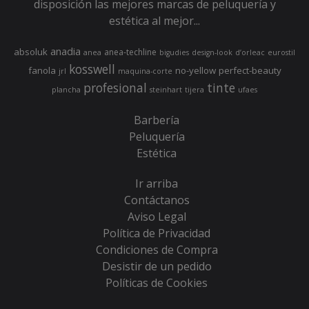
disposición las mejores marcas de peluquería y
estética al mejor...
anadia
absoluk
anea-techline
anea
bigudies
design-look
d’orleac
eurostil
kosswell
fanola
no-yellow
perfect-beauty
jrl
maquina-corte
profesional
tinte
plancha
steinhart
tijera
ufaes
Barbería
Peluquería
Estética
Ir arriba
Contáctanos
Aviso Legal
Política de Privacidad
Condiciones de Compra
Desistir de un pedido
Políticas de Cookies