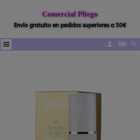
Comercial Pliego
Envío gratuito en pedidos superiores a 50€
0