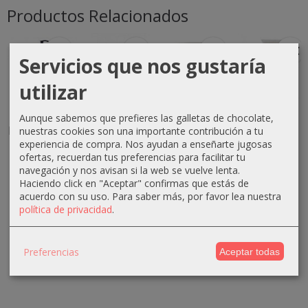
Productos Relacionados
-2 €
-3 €
-2 €
-3 €
Servicios que nos gustaría
utilizar
Leche
Hidratante
Crema
Crema
Aunque sabemos que prefieres las galletas de chocolate,
limpiadora
cutis
anticelulitica
exfoliante
nuestras cookies son una importante contribución a tu
cutis
delicados
reductora
de pies
experiencia de compra. Nos ayudan a enseñarte jugosas
ofertas, recuerdan tus preferencias para facilitar tu
mixtos y...
200ml...
500ml...
200ml
navegación y nos avisan si la web se vuelve lenta.
Anadia
11,30 €
22,36 €
29,30 €
Haciendo click en "Aceptar" confirmas que estás de
8,32 €
acuerdo con su uso.
Para saber más, por favor lea nuestra
13,30 €
25,36 €
31,30 €
política de privacidad
.
11,32 €
Preferencias
Aceptar todas