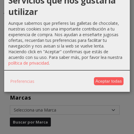
Servicios que nos gustaría
Instant
Tinte
Tinte
Anea
utilizar
Treatment
Equium
Equium
Techline
SR 250ml
N4.15
NVB2
Champú
Aunque sabemos que prefieres las galletas de chocolate,
Kosswell
Madera
Vibrant
Hidratante...
nuestras cookies son una importante contribución a tu
Oscuro...
Cobrizo...
experiencia de compra. Nos ayudan a enseñarte jugosas
17,49 €
5,48 €
ofertas, recuerdan tus preferencias para facilitar tu
4,31 €
4,31 €
19,49 €
navegación y nos avisan si la web se vuelve lenta.
6,61 €
6,21 €
Haciendo click en "Aceptar" confirmas que estás de
acuerdo con su uso.
Para saber más, por favor lea nuestra
política de privacidad
.
Preferencias
Aceptar todas
Marcas