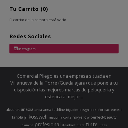
Tu Carrito (0)
El carrito de la compra está vacío
Redes Sociales
Instagram
Comercial Pliego es una empresa situada en
Villanueva de la Torre (Guadalajara) que pone a tu
disposición las mejores marcas de peluquería y
estética al mejor...
anadia
absoluk
anea-techline
anea
bigudies
design-look
d’orleac
eurostil
kosswell
fanola
no-yellow
perfect-beauty
jrl
maquina-corte
profesional
tinte
plancha
steinhart
tijera
ufaes