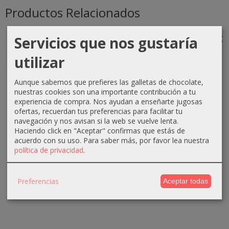
Productos Relacionados
Servicios que nos gustaría
-1 €
-0 €
-3 €
-3 €
utilizar
Aunque sabemos que prefieres las galletas de chocolate,
Crema
Crema
Crema
Crema
nuestras cookies son una importante contribución a tu
oxigenada
oxigenada
oxigenada
oxigenada
experiencia de compra. Nos ayudan a enseñarte jugosas
Techline
Techline
Absoluk
1000ml
ofertas, recuerdan tus preferencias para facilitar tu
1000ml
75ml 40...
1000ml
Absoluk
navegación y nos avisan si la web se vuelve lenta.
20...
20...
40...
Haciendo click en "Aceptar" confirmas que estás de
0,70 €
acuerdo con su uso.
Para saber más, por favor lea nuestra
2,90 €
3,50 €
3,50 €
1,10 €
política de privacidad
.
3,90 €
6,50 €
6,50 €
Preferencias
Aceptar todas