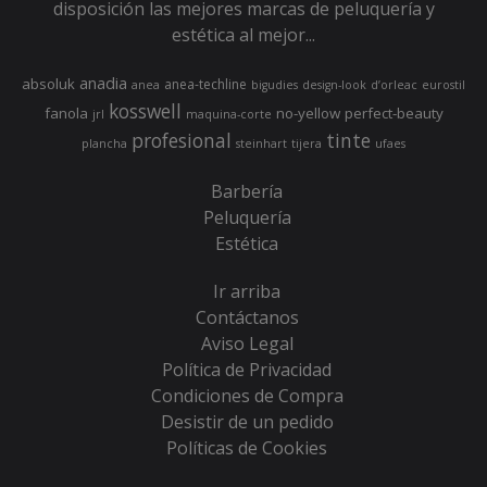
disposición las mejores marcas de peluquería y
estética al mejor...
anadia
absoluk
anea-techline
anea
bigudies
design-look
d’orleac
eurostil
kosswell
fanola
no-yellow
perfect-beauty
jrl
maquina-corte
profesional
tinte
plancha
steinhart
tijera
ufaes
Barbería
Peluquería
Estética
Ir arriba
Contáctanos
Aviso Legal
Política de Privacidad
Condiciones de Compra
Desistir de un pedido
Políticas de Cookies