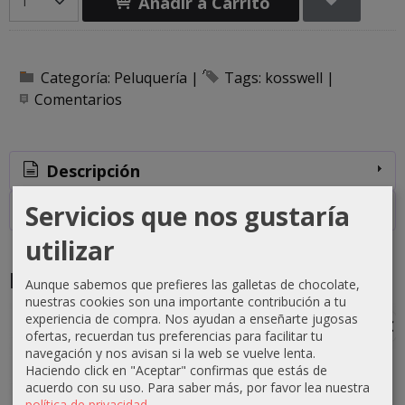
Añadir a Carrito
Categoría:
Peluquería
|
Tags:
kosswell
|
Comentarios
Descripción
Servicios que nos gustaría
Costes de Envío
utilizar
Productos Relacionados
Aunque sabemos que prefieres las galletas de chocolate,
nuestras cookies son una importante contribución a tu
experiencia de compra. Nos ayudan a enseñarte jugosas
-1 €
-0 €
-3 €
-3 €
ofertas, recuerdan tus preferencias para facilitar tu
navegación y nos avisan si la web se vuelve lenta.
Haciendo click en "Aceptar" confirmas que estás de
acuerdo con su uso.
Para saber más, por favor lea nuestra
política de privacidad
.