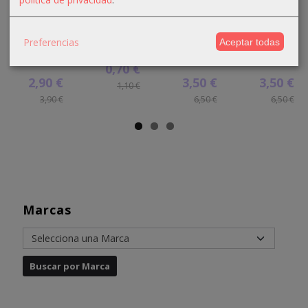
Crema
Crema
Crema
Crema
oxigenada
oxigenada
oxigenada
oxigenada
Techline
Techline
Absoluk
1000ml
Preferencias
Aceptar todas
1000ml
75ml 40...
1000ml
Absoluk
20...
20...
40...
0,70 €
2,90 €
3,50 €
3,50 €
1,10 €
3,90 €
6,50 €
6,50 €
Marcas