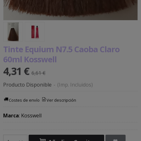
Tinte Equium N7.5 Caoba Claro
60ml Kosswell
4,31 €
6,61 €
Producto Disponible
-
(Imp. Incluidos)
Costes de envío
Ver descripción
Marca
:
Kosswell