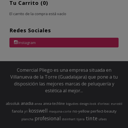
Tu Carrito (0)
El carrito de la compra está vacío
Redes Sociales
Instagram
Comercial Pliego es una empresa situada en
Villanueva de la Torre (Guadalajara) que pone a tu
disposición las mejores marcas de peluquería y
estética al mejor...
anadia
absoluk
anea-techline
anea
bigudies
design-look
d’orleac
eurostil
kosswell
fanola
no-yellow
perfect-beauty
jrl
maquina-corte
profesional
tinte
plancha
steinhart
tijera
ufaes