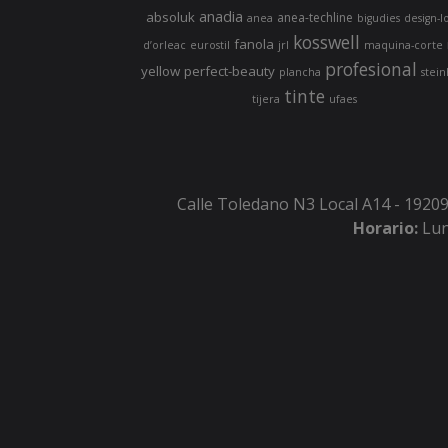
anadia
absoluk
anea-techline
anea
bigudies
design-l
kosswell
fanola
d’orleac
eurostil
jrl
maquina-corte
profesional
yellow
perfect-beauty
plancha
stein
tinte
tijera
ufaes
Calle Toledano N3 Local A14 - 19209
Horario:
Lun