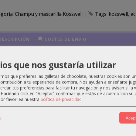
egoría:
Champu y mascarilla Kosswell
|
Tags:
kosswell
ac
ESCRIPCIÓN
COSTES DE ENVÍO
pú antiedad para todo tipo de cabellos, especialmente los 
ios que nos gustaría utilizar
do por la pérdida de densidad de la fibra capilar, relativa a 
abello, fortaleciéndolo y aportando suavidad y flexibilidad.
os que prefieres las galletas de chocolate, nuestras cookies son u
ontribución a tu experiencia de compra. Nos ayudan a enseñarte jug
uerdan tus preferencias para facilitar tu navegación y nos avisan si la
. Haciendo click en "Aceptar" confirmas que estás de acuerdo con su 
or favor lea nuestra
política de privacidad
.
ctos Relacionados
s
Acept
-3 €
-2 €