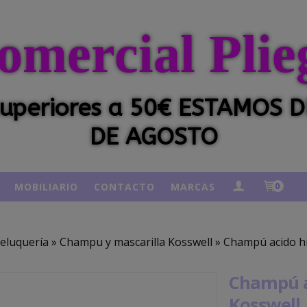
omercial Plie
 superiores a 50€ ESTAMOS
DE AGOSTO
MOBILIARIO
CONTACTO
MARCAS
0
eluquería
»
Champu y mascarilla Kosswell
»
Champú acido hi
Champú a
Kosswell