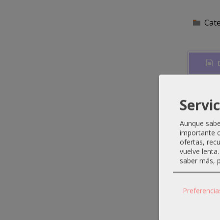
Cat
D
Cham
Servic
cuida
del c
Aunque sabem
importante c
ofertas, rec
vuelve lenta
saber más, p
Produ
Preferencia