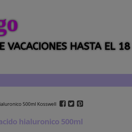
go
 DE VACACIONES HASTA EL 18
aluronico 500ml Kosswell
cido hialuronico 500ml