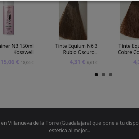
ainer N3 150ml
Tinte Equium N6.3
Tinte Eq
Kosswell
Rubio Oscuro...
Cobre Cor
15,06 €
4,31 €
4
18,06 €
6,61 €
en Villanueva de la Torre (Guadalajara) que pone a tu dispo
estética al mejor...