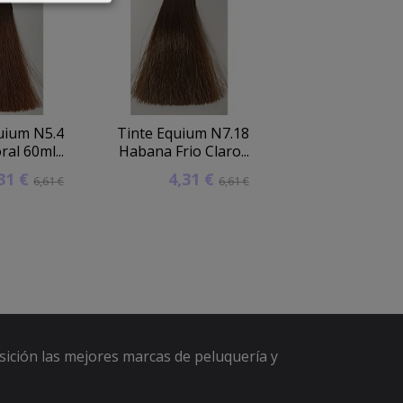
uium N5.4
Tinte Equium N7.18
Tinte Equium 
al 60ml...
Habana Frio Claro...
Vibrant Cobri
,31 €
4,31 €
4,31 
6,61 €
6,61 €
sición las mejores marcas de peluquería y