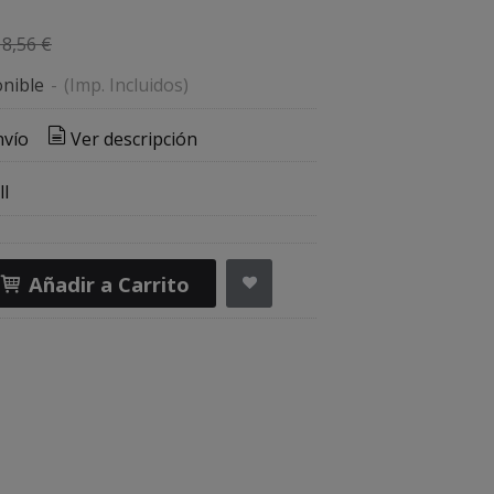
18,56 €
nible
-
(Imp. Incluidos)
nvío
Ver descripción
l
Añadir a Carrito