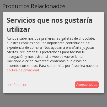
Productos Relacionados
Servicios que nos gustaría
-1 €
-0 €
-3 €
-3 €
utilizar
Aunque sabemos que prefieres las galletas de chocolate,
Crema
Crema
Crema
Crema
nuestras cookies son una importante contribución a tu
oxigenada
oxigenada
oxigenada
oxigenada
experiencia de compra. Nos ayudan a enseñarte jugosas
Techline
Techline
Absoluk
1000ml
ofertas, recuerdan tus preferencias para facilitar tu
1000ml
75ml 40...
1000ml
Absoluk
navegación y nos avisan si la web se vuelve lenta.
20...
20...
40...
Haciendo click en "Aceptar" confirmas que estás de
0,70 €
acuerdo con su uso.
Para saber más, por favor lea nuestra
2,90 €
3,50 €
3,50 €
1,10 €
política de privacidad
.
3,90 €
6,50 €
6,50 €
Preferencias
Aceptar todas