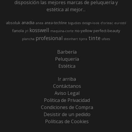
disposición las mejores marcas de peluquería y
estética al mejor...
anadia
absoluk
anea-techline
anea
bigudies
design-look
d’orleac
eurostil
kosswell
fanola
no-yellow
perfect-beauty
jrl
maquina-corte
profesional
tinte
plancha
steinhart
tijera
ufaes
Barbería
Peluquería
Estética
Ir arriba
Contáctanos
Aviso Legal
Política de Privacidad
Condiciones de Compra
Desistir de un pedido
Políticas de Cookies