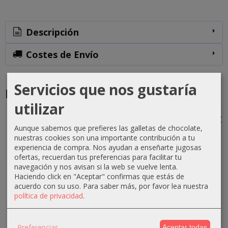
Descripción
Costes de Envío
Servicios que nos gustaría
Productos Relacionados
utilizar
-1 €
-0 €
-3 €
-3 €
Aunque sabemos que prefieres las galletas de chocolate,
nuestras cookies son una importante contribución a tu
experiencia de compra. Nos ayudan a enseñarte jugosas
ofertas, recuerdan tus preferencias para facilitar tu
navegación y nos avisan si la web se vuelve lenta.
Crema
Crema
Crema
Crema
Haciendo click en "Aceptar" confirmas que estás de
oxigenada
oxigenada
oxigenada
oxigenada
acuerdo con su uso.
Para saber más, por favor lea nuestra
Techline
Techline
Absoluk
1000ml
política de privacidad
.
1000ml
75ml 40...
1000ml
Absoluk
20...
20...
40...
0,70 €
2,90 €
3,50 €
3,50 €
Preferencias
Aceptar todas
1,10 €