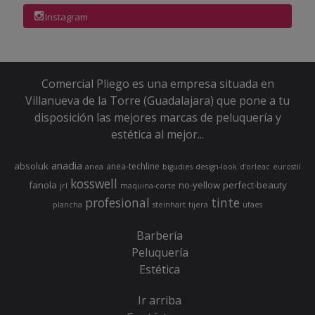
Instagram
Comercial Pliego es una empresa situada en
Villanueva de la Torre (Guadalajara) que pone a tu
disposición las mejores marcas de peluquería y
estética al mejor...
anadia
absoluk
anea-techline
anea
bigudies
design-look
d’orleac
eurostil
kosswell
fanola
no-yellow
perfect-beauty
jrl
maquina-corte
profesional
tinte
plancha
steinhart
tijera
ufaes
Barbería
Peluquería
Estética
Ir arriba