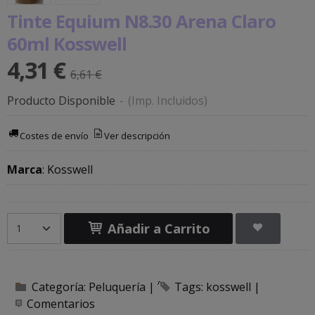
Tinte Equium N8.30 Arena Claro
60ml Kosswell
4,31 €
6,61 €
Producto Disponible
-
(Imp. Incluidos)
Costes de envío
Ver descripción
Marca
:
Kosswell
Añadir a Carrito
Categoría:
Peluquería
|
Tags:
kosswell
|
Comentarios