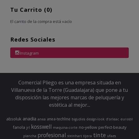
Tu Carrito (0)
El carrito de la compra está vacío
Redes Sociales
Instagram
Comercial Pliego es una empresa situada en
Villanueva de la Torre (Guadalajara) que pone a tu
disposición las mejores marcas de peluquería y
estética al mejor...
anadia
absoluk
anea-techline
anea
bigudies
design-look
d’orleac
eurostil
kosswell
fanola
no-yellow
perfect-beauty
jrl
maquina-corte
profesional
tinte
plancha
steinhart
tijera
ufaes