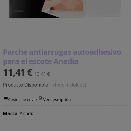
Parche antiarrugas autoadhesivo
para el escote Anadia
11,41 €
13,41 €
Producto Disponible
-
(Imp. Incluidos)
Costes de envío
Ver descripción
Marca
:
Anadia