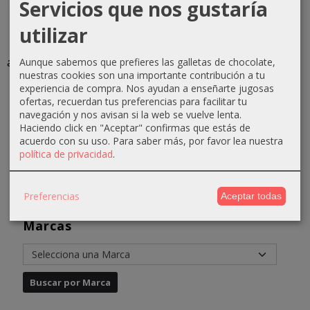
Servicios que nos gustaría
Lápiz de
Hidratante
Peeling
Loción
utilizar
ojos
cutis secos
gommage
tónica
D’ORLEAC
y
200ml
cutis
automático
normales...
Anadia
mixtos y
Aunque sabemos que prefieres las galletas de chocolate,
nuestras cookies son una importante contribución a tu
N1...
grasos...
22,92 €
21,99 €
experiencia de compra. Nos ayudan a enseñarte jugosas
3,50 €
7,41 €
ofertas, recuerdan tus preferencias para facilitar tu
25,92 €
23,99 €
navegación y nos avisan si la web se vuelve lenta.
4,35 €
9,41 €
Haciendo click en "Aceptar" confirmas que estás de
acuerdo con su uso.
Para saber más, por favor lea nuestra
política de privacidad
.
Preferencias
Aceptar todas
Marcas