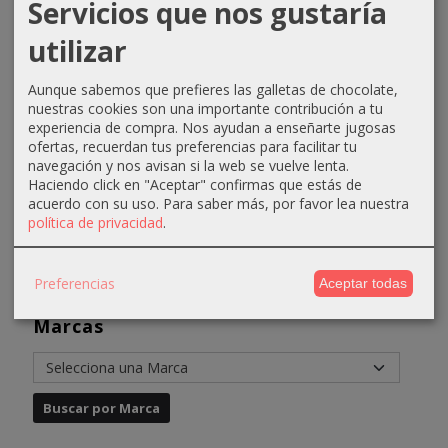
Servicios que nos gustaría
Loción
Mousse
“Olinda”
Eyeliner
utilizar
tónica
termosctiva
Contorno
rotulador
cutis
estimulante
de ojos
negro
delicados
de...
30ml
D’ORLEAC
Aunque sabemos que prefieres las galletas de chocolate,
nuestras cookies son una importante contribución a tu
250ml...
Anadia
51,55 €
4,50 €
experiencia de compra. Nos ayudan a enseñarte jugosas
7,33 €
14,53 €
ofertas, recuerdan tus preferencias para facilitar tu
61,55 €
6,50 €
navegación y nos avisan si la web se vuelve lenta.
10,33 €
16,53 €
Haciendo click en "Aceptar" confirmas que estás de
acuerdo con su uso.
Para saber más, por favor lea nuestra
política de privacidad
.
Preferencias
Aceptar todas
Marcas