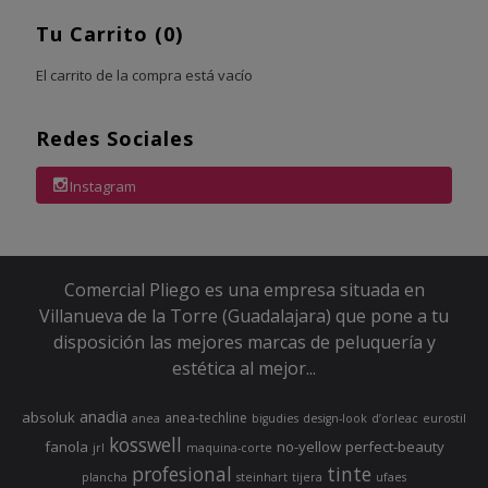
Tu Carrito (0)
El carrito de la compra está vacío
Redes Sociales
Instagram
Comercial Pliego es una empresa situada en
Villanueva de la Torre (Guadalajara) que pone a tu
disposición las mejores marcas de peluquería y
estética al mejor...
anadia
absoluk
anea-techline
anea
bigudies
design-look
d’orleac
eurostil
kosswell
fanola
no-yellow
perfect-beauty
jrl
maquina-corte
profesional
tinte
plancha
steinhart
tijera
ufaes