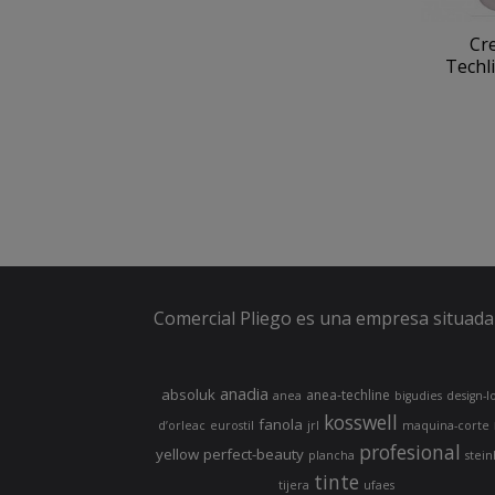
Cr
Techli
Comercial Pliego es una empresa situada 
anadia
absoluk
anea-techline
anea
bigudies
design-l
kosswell
fanola
d’orleac
eurostil
jrl
maquina-corte
profesional
yellow
perfect-beauty
plancha
stein
tinte
tijera
ufaes