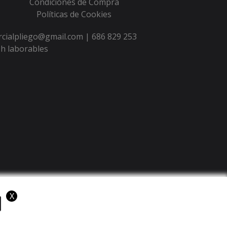
Condiciones de Compra
Políticas de Cookies
ercialpliego@gmail.com |
686 829 253
h laborables
X