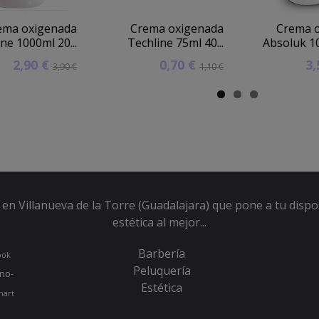
ema oxigenada
Crema oxigenada
Crema 
ne 1000ml 20...
Techline 75ml 40...
Absoluk 10
2,90 €
0,70 €
3
3,90 €
1,10 €
en Villanueva de la Torre (Guadalajara) que pone a tu dispo
estética al mejor...
Barbería
ook
Peluquería
no-
Estética
hart