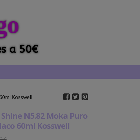
go
es a 50€
60ml Kosswell
x Shine N5.82 Moka Puro
iaco 60ml Kosswell
6 €