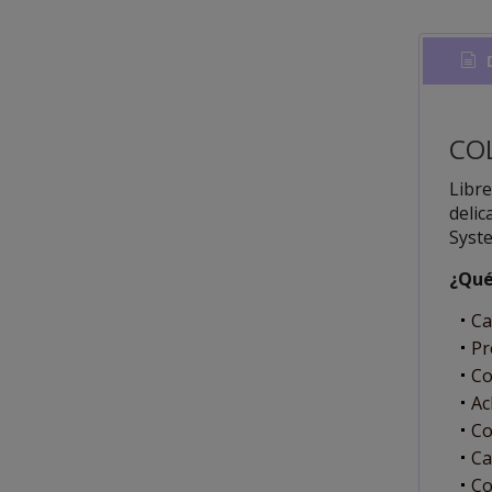
D
CO
Libre
delic
Syste
¿Qué
Ca
Pr
Co
Ac
Co
Ca
Co