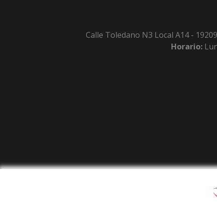
Calle Toledano N3 Local A14 - 19209
Horario:
Lun