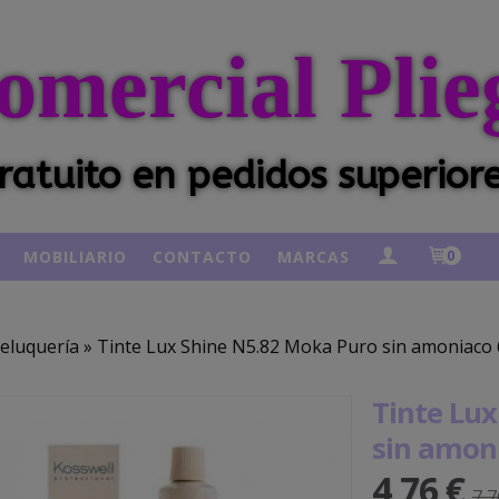
omercial Plie
ratuito en pedidos superior
MOBILIARIO
CONTACTO
MARCAS
0
eluquería
»
Tinte Lux Shine N5.82 Moka Puro sin amoniaco 
Tinte Lu
sin amon
4,76 €
7,7