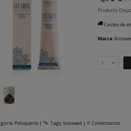
Producto Dispo
Costes de e
Marca
:
Kosswel
egoría:
Peluquería
|
Tags:
kosswell
|
Comentarios