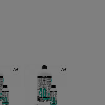
-3 €
-3 €