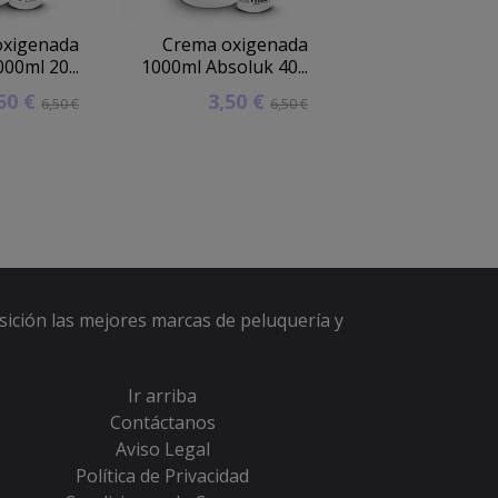
oxigenada
Crema oxigenada
Crema oxige
00ml 20...
1000ml Absoluk 40...
Techline 1000ml 
,50 €
3,50 €
2,90 
6,50 €
6,50 €
sición las mejores marcas de peluquería y
Ir arriba
Contáctanos
Aviso Legal
Política de Privacidad