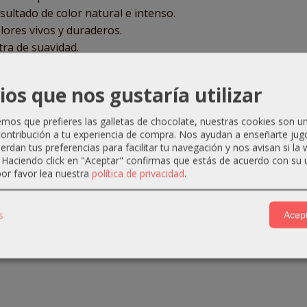
sultado de color natural e intenso.
lores vivos y duraderos.
tra de suavidad.
PARACIÓN
: Mezcla + 1 1/2 mezclar 60 ml de Luxshine con 90
crema homogénea
ios que nos gustaría utilizar
os que prefieres las galletas de chocolate, nuestras cookies son u
ontribución a tu experiencia de compra. Nos ayudan a enseñarte jug
uerdan tus preferencias para facilitar tu navegación y nos avisan si la
. Haciendo click en "Aceptar" confirmas que estás de acuerdo con su 
or favor lea nuestra
política de privacidad
.
s
Acept