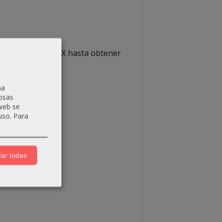
 ml de Luxshine OX hasta obtener
na
osas
 web se
uso.
Para
ar todas