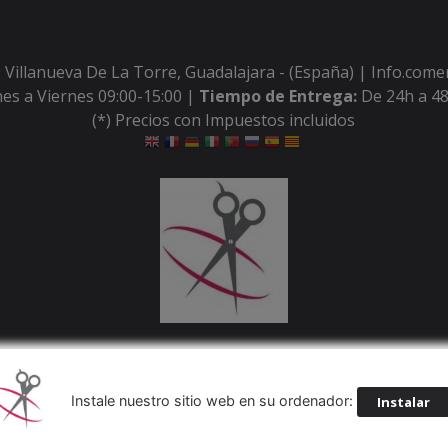
 Villanueva De La Torre, Guadalajara - (España) | Info.com
es a Viernes 09:00-15:00 |
Tiempo de Entrega:
De 24h a 48
(*) Precios con Impuestos incluidos
Métodos de pago aceptados
Instale nuestro sitio web en su ordenador:
Instalar