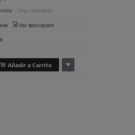
nible
-
(Imp. Incluidos)
nvío
Ver descripción
l
Añadir a Carrito