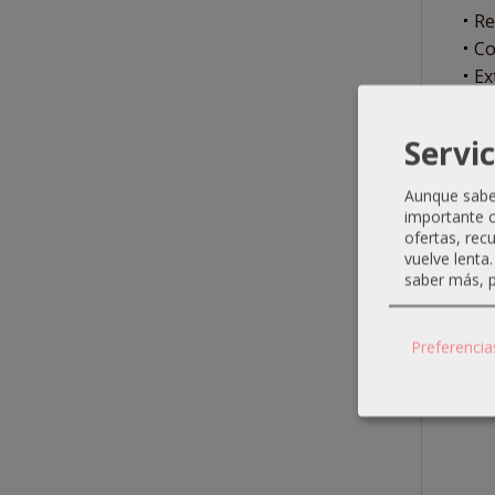
Re
Co
Ex
PRE
una 
Servic
Aunque sabem
importante c
ofertas, rec
vuelve lenta
saber más, p
Preferencia