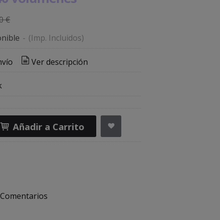
0 €
nible
-
(Imp. Incluidos)
nvío
Ver descripción
k
Añadir a Carrito
Comentarios