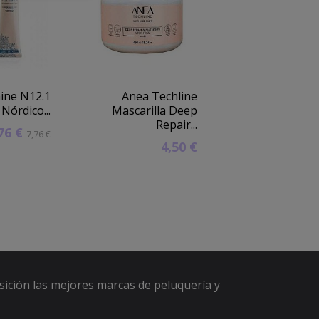
hine N12.1
Anea Techline
Secador casco A
Nórdico...
Mascarilla Deep
ionic Neg
Repair...
,76 €
188,15 €
7,76 €
20
4,50 €
sición las mejores marcas de peluquería y