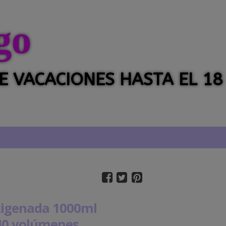
go
 DE VACACIONES HASTA EL 18
s
igenada 1000ml
40 volúmenes