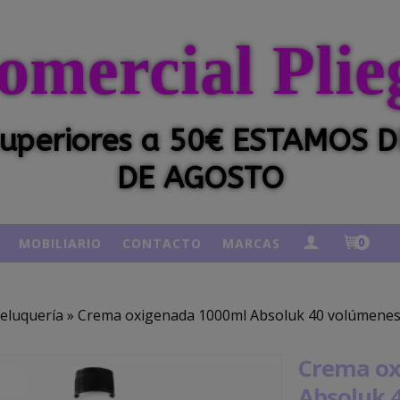
omercial Plie
 superiores a 50€ ESTAMOS
DE AGOSTO
MOBILIARIO
CONTACTO
MARCAS
0
eluquería
»
Crema oxigenada 1000ml Absoluk 40 volúmene
Crema ox
Absoluk 