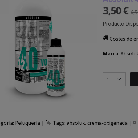
3,50 €
6,5
Producto Dispo
Costes de e
Marca
:
Absolu
egoría:
Peluquería
|
Tags:
absoluk
crema-oxigenada
|