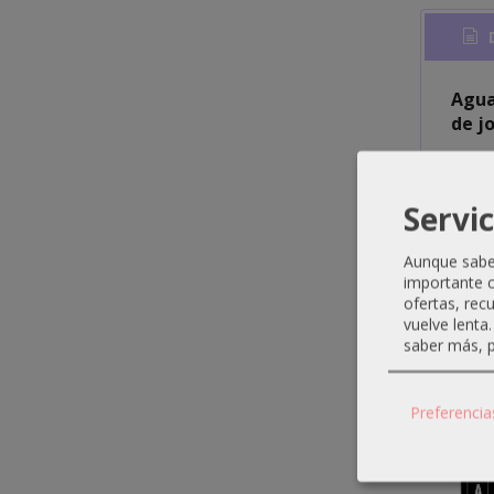
D
Agua
de j
MOD
Utili
Servic
corre
metá
Aunque sabem
importante c
ofertas, rec
vuelve lenta
saber más, p
Produ
Preferencia