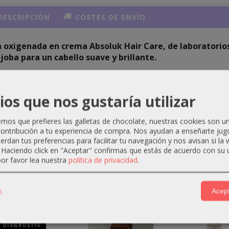
ESCRIPCIÓN
COSTES DE ENVÍO
 oxigenada en crema Absoluk Hair Care, de laboratorios
ojoba para un cabello suave y brillante.
O DE EMPLEO:
zar el volumen adecuado a cada tipo de cabello/color. Añadir
ios que nos gustaría utilizar
spondiente y el volumen adecuado junto al mezclarlos hasta
lico y a continuación homogeneizar.
os que prefieres las galletas de chocolate, nuestras cookies son u
ontribución a tu experiencia de compra. Nos ayudan a enseñarte jug
uerdan tus preferencias para facilitar tu navegación y nos avisan si la
. Haciendo click en "Aceptar" confirmas que estás de acuerdo con su 
or favor lea nuestra
política de privacidad
.
ctos Relacionados
s
Acept
-2 €