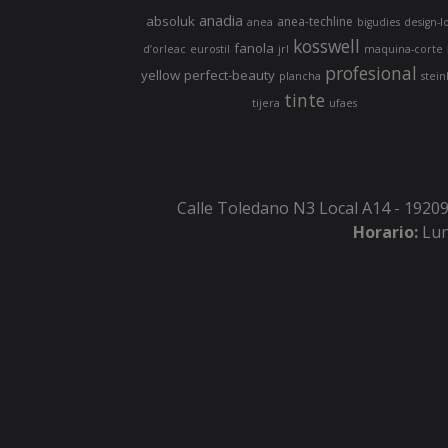
anadia
absoluk
anea-techline
anea
bigudies
design-l
kosswell
fanola
d’orleac
eurostil
jrl
maquina-corte
profesional
yellow
perfect-beauty
plancha
stein
tinte
tijera
ufaes
Calle Toledano N3 Local A14 - 19209
Horario:
Lun