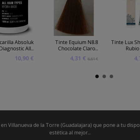
arilla Absoluk
Tinte Equium N8.8
Tinte Lux S
Diagnostic All...
Chocolate Claro...
Rubio 
10,90 €
4,31 €
4
6,61 €
en Villanueva de la Torre (Guadalajara) que pone a tu dispo
estética al mejor...