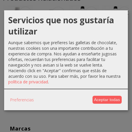
-1 €
-0 €
-3 €
-3 €
Servicios que nos gustaría
utilizar
Crema
Crema
Crema
Crema
Aunque sabemos que prefieres las galletas de chocolate,
oxigenada
oxigenada
oxigenada
oxigenada
nuestras cookies son una importante contribución a tu
Techline
Techline
Absoluk
1000ml
experiencia de compra. Nos ayudan a enseñarte jugosas
1000ml
75ml 40...
1000ml
Absoluk
ofertas, recuerdan tus preferencias para facilitar tu
20...
20...
40...
navegación y nos avisan si la web se vuelve lenta.
0,70 €
Haciendo click en "Aceptar" confirmas que estás de
2,90 €
3,50 €
3,50 €
1,10 €
acuerdo con su uso.
Para saber más, por favor lea nuestra
3,90 €
6,50 €
6,50 €
política de privacidad
.
Preferencias
Aceptar todas
Marcas