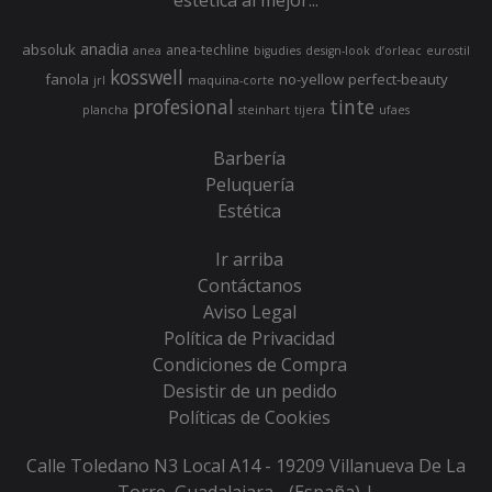
estética al mejor...
anadia
absoluk
anea-techline
anea
bigudies
design-look
d’orleac
eurostil
kosswell
fanola
no-yellow
perfect-beauty
jrl
maquina-corte
profesional
tinte
plancha
steinhart
tijera
ufaes
Barbería
Peluquería
Estética
Ir arriba
Contáctanos
Aviso Legal
Política de Privacidad
Condiciones de Compra
Desistir de un pedido
Políticas de Cookies
Calle Toledano N3 Local A14 - 19209 Villanueva De La