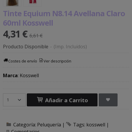
Tinte Equium N8.14 Avellana Claro
60ml Kosswell
4,31 €
6,61 €
Producto Disponible
-
(Imp. Incluidos)
Costes de envío
Ver descripción
Marca
:
Kosswell
Añadir a Carrito
Categoría:
Peluquería
|
Tags:
kosswell
|
Comentarios