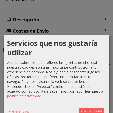
Descripción
Costes de Envío
Servicios que nos gustaría
Productos Relacionados
utilizar
Aunque sabemos que prefieres las galletas de chocolate,
-1 €
-0 €
-3 €
-3 €
nuestras cookies son una importante contribución a tu
experiencia de compra. Nos ayudan a enseñarte jugosas
ofertas, recuerdan tus preferencias para facilitar tu
navegación y nos avisan si la web se vuelve lenta.
Haciendo click en "Aceptar" confirmas que estás de
Crema
Crema
Crema
Crema
acuerdo con su uso.
Para saber más, por favor lea nuestra
oxigenada
oxigenada
oxigenada
oxigenada
política de privacidad
.
Techline
Techline
Absoluk
1000ml
1000ml
75ml 40...
1000ml
Absoluk
20...
20...
40...
0,70 €
Preferencias
Aceptar todas