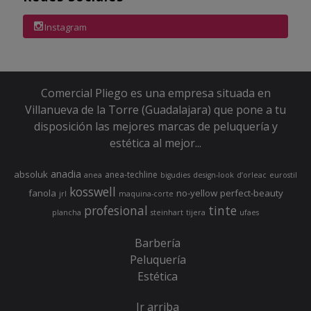
Instagram
Comercial Pliego es una empresa situada en
Villanueva de la Torre (Guadalajara) que pone a tu
disposición las mejores marcas de peluquería y
estética al mejor...
anadia
absoluk
anea-techline
anea
bigudies
design-look
d’orleac
eurostil
kosswell
fanola
no-yellow
perfect-beauty
jrl
maquina-corte
profesional
tinte
plancha
steinhart
tijera
ufaes
Barbería
Peluquería
Estética
Ir arriba